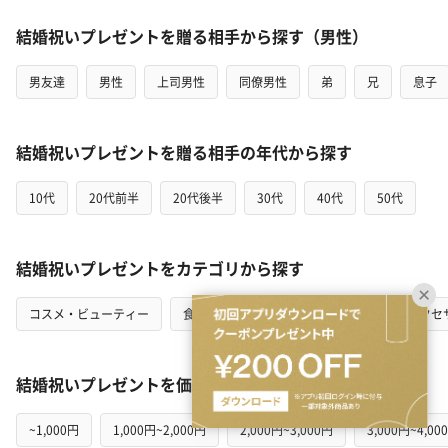
結婚祝いプレゼントを贈る相手から探す（男性）
男友達
男性
上司男性
同僚男性
弟
兄
息子
結婚祝いプレゼントを贈る相手の年代から探す
10代
20代前半
20代後半
30代
40代
50代
結婚祝いプレゼントをカテゴリから探す
コスメ・ビューティー
食品・スイーツ
ファッション
アクセ
結婚祝いプレゼントを価格帯から探す
~1,000円
1,000円~2,000円
2,000円~3,000円
3,000円~4,00