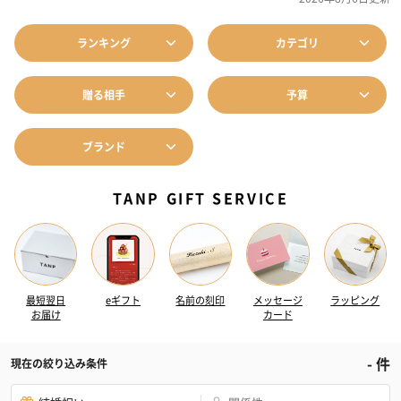
ランキング
カテゴリ
贈る相手
予算
ブランド
TANP GIFT SERVICE
最短翌日
eギフト
名前の刻印
メッセージ
ラッピング
お届け
カード
-
件
現在の絞り込み条件