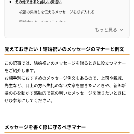
その他できると嬉しい気遣い
祝福の気持ちを伝えるメッセージを必ず入れる
関係性によってはフランクに
もっと見る
二つ折りカードは片面だけにメッセージを書く
封筒への入れ方
覚えておきたい！結婚祝いのメッセージのマナーと例文
宛名はどうする？
この記事では、結婚祝いのメッセージを贈るときに役立つマナー
気持ちを伝える結婚祝いのメッセージ【友人へ】
をご紹介します。
気持ちを伝える結婚祝いのメッセージ【兄弟・親せきへ】
お相手別におすすめのメッセージ例文もあるので、上司や親戚、
気持ちを伝える結婚祝いのメッセージ【上司・先輩へ】
先生など、目上の方へ失礼のない文章を書きたいときや、新郎新
婦の心を動かす感動的で気の利いたメッセージを贈りたいときに
気持ちを伝える結婚祝いのメッセージ【先生へ】
ぜひ参考にしてください。
気持ちを伝える結婚祝いのメッセージ【同僚へ】
気持ちを伝える結婚祝いのメッセージ【部下・後輩】
結婚式を欠席するときはどんなメッセージを贈ればいい？
メッセージを書く際に守るべきマナー
結婚式後にメッセージを贈る場合は？