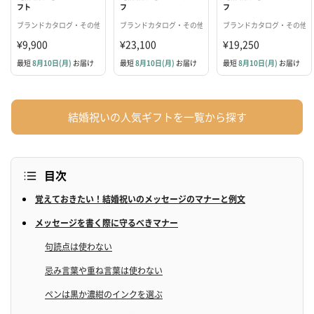
フト
フ
フ
"Wedding"【BLUE】
ト"Wedding"【CHAMPAGNE
ト"Wedding"【OLIVE】
ブランドカタログ・その他
ブランドカタログ・その他
ブランドカタログ・その他
GOLD】
¥9,900
¥23,100
¥19,250
最短
8月10日(月)
お届け
最短
8月10日(月)
お届け
最短
8月10日(月)
お届け
結婚祝いの人気ギフトを一覧から探す
目次
覚えておきたい！結婚祝いのメッセージのマナーと例文
メッセージを書く際に守るべきマナー
句読点は使わない
忌み言葉や重ね言葉は使わない
ペンは黒か濃紺のインクを選ぶ