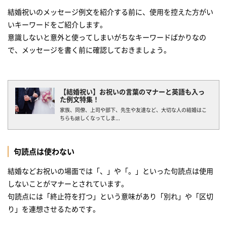
結婚祝いのメッセージ例文を紹介する前に、使用を控えた方がい
国際婚にも使える！？ユニークな英語のメッセージ
いキーワードをご紹介します。
結婚祝いのメッセージカードはタンプで決まり！
意識しないと意外と使ってしまいがちなキーワードばかりなの
で、メッセージを書く前に確認しておきましょう。
お祝いの気持ちをこめてメッセージを贈ろう
【結婚祝い】お祝いの言葉のマナーと英語も入っ
た例文特集！
家族、同僚、上司や部下、先生や友達など、大切な人の結婚はこ
ちらも嬉しくなってしま...
句読点は使わない
結婚などお祝いの場面では「、」や「。」といった句読点は使用
しないことがマナーとされています。
句読点には「終止符を打つ」という意味があり「別れ」や「区切
り」を連想させるためです。