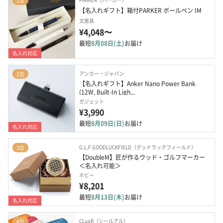
1位
【名入れギフト】箱付PARKER ボールペン IM
文房具
¥4,048〜
最短
8月08日(土)
お届け
名入れ対応
アンカー・ジャパン
2位
【名入れギフト】Anker Nano Power Bank 
(12W, Built-In Ligh...
ガジェット
¥3,990
最短
8月09日(日)
お届け
名入れ対応
G.L.F GOODLUCKFIELD（グッドラックフィールド）
3位
【DoubleM】匠が作るウッド・ゴルフマーカー
＜名入れ可能＞
ホビー
¥8,201
最短
8月13日(木)
お届け
名入れ対応
CLuaR（シールアル）
4位