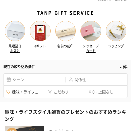
TANP GIFT SERVICE
最短翌日
eギフト
名前の刻印
メッセージ
ラッピング
お届け
カード
-
件
現在の絞り込み条件
シーン
関係性
趣味・ライフ...
こだわり
0 ~ 上限なし
¥
趣味・ライフスタイル雑貨のプレゼントのおすすめランキ
ング
PARKER（パーカー）