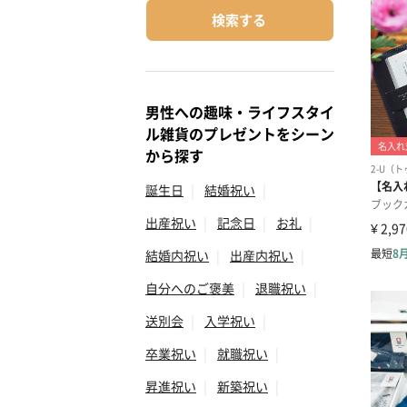
検索する
男性への趣味・ライフスタイ
ル雑貨のプレゼントをシーン
から探す
誕生日
|
結婚祝い
|
出産祝い
|
記念日
|
お礼
|
結婚内祝い
|
出産内祝い
|
自分へのご褒美
|
退職祝い
|
送別会
|
入学祝い
|
卒業祝い
|
就職祝い
|
昇進祝い
|
新築祝い
|