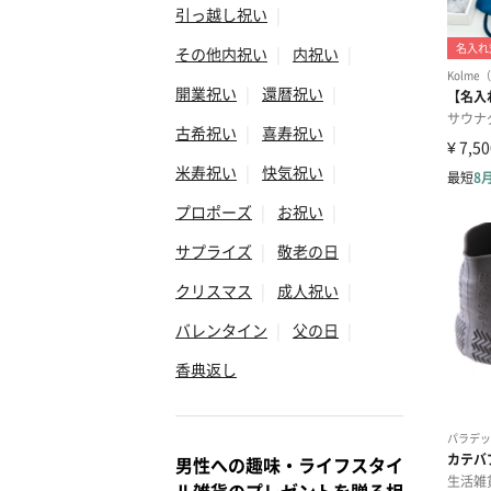
引っ越し祝い
|
その他内祝い
|
内祝い
|
開業祝い
|
還暦祝い
|
古希祝い
|
喜寿祝い
|
米寿祝い
|
快気祝い
|
プロポーズ
|
お祝い
|
サプライズ
|
敬老の日
|
クリスマス
|
成人祝い
|
バレンタイン
|
父の日
|
香典返し
男性への趣味・ライフスタイ