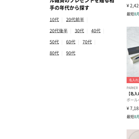
ル雑貨のプレゼントを贈る相
手の年代から探す
10代
|
20代前半
|
20代後半
|
30代
|
40代
|
50代
|
60代
|
70代
|
80代
|
90代