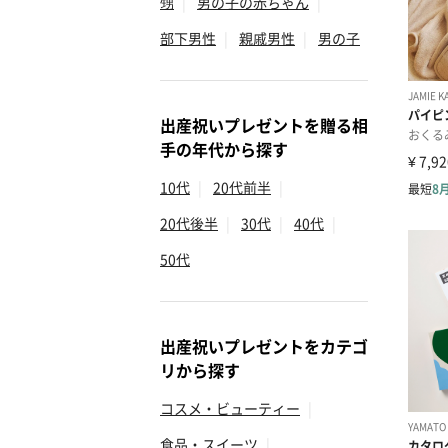
甥
|
男の子の赤ちゃん
|
部下男性
|
親戚男性
|
男の子
出産祝いプレゼントを贈る相
手の年代から探す
10代
|
20代前半
|
20代後半
|
30代
|
40代
|
50代
出産祝いプレゼントをカテゴ
リから探す
コスメ・ビューティー
|
食品・スイーツ
|