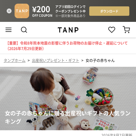
【重要】令和8年熊本地震の影響に伴うお荷物のお届け停止・遅延について
（2026年7月29日更新）
タンプホーム
>
出産祝いプレゼント・ギフト
>
女の子の赤ちゃん
女の子の赤ちゃんに贈る出産祝いギフトの人気ラン
キング
2026年8月7日
更新