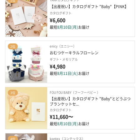
1位
【出産祝い】カタログギフト "Baby"【PINK】
カタログギフト
¥6,600
最短
8月10日(月)
お届け
enicy（エニシー）
2位
おむつケーキラルフローレン
ギフト・メモリアル
¥4,980
最短
8月11日(火)
お届け
FOU FOU BABY（フーフーベビー ）
3位
【出産祝い】カタログギフト "Baby"とどうぶつ
ブランケットセ...
カタログギフト
¥11,660〜
最短
8月10日(月)
お届け
kontex（コンテックス）
4位