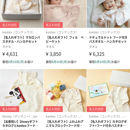
も便利です。
ピンク
次に紹介するのは「ピンク」のセットです。
こちらも淡いパステルカラーのピンクのタオルセットです。
パフのようなボリューム感のあるタオル地は、撚りのない柔らか
い糸と落ち着いたパステルカラーのループがランダムに顔をのぞ
かせるようにこだわりました。
タオルにつけたうさぎのアップリケには、ニット生地を使用し、
お洗濯をしても生地が硬くならないように工夫してあります。
デリケートなお肌を優しく包み込むためにとことんこだわったタ