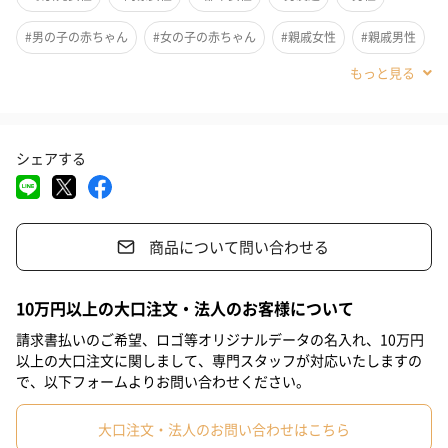
国内最大のタオル産地”今治”で設定された独自の基準をクリアし
た安心安全なタオルです。
#男の子の赤ちゃん
#女の子の赤ちゃん
#親戚女性
#親戚男性
#取引先男性
#部下男性
#姪
#娘
#姉
#妹
有料オプションにてお名前を刺繍できます
#女子大学生
#同僚男性
#上司男性
#上司女性
#母親
シェアする
#20代前半
#20代後半
#30代
#40代
#0-1歳
#2歳
有料にて刺繍オプションをお選びいただけます。
刺繍はバスタオルのアップリケの下にいたします。
商品について問い合わせる
お名前を入れることでより特別感の溢れるギフトに仕上がりま
す。
10万円以上の大口注文・法人のお客様について
請求書払いのご希望、ロゴ等オリジナルデータの名入れ、10万円
フォントは2種類より、刺繍糸のカラーは6色よりお選びいただけ
以上の大口注文に関しまして、専門スタッフが対応いたしますの
ます。
で、以下フォームよりお問い合わせください。
大口注文・法人のお問い合わせはこちら