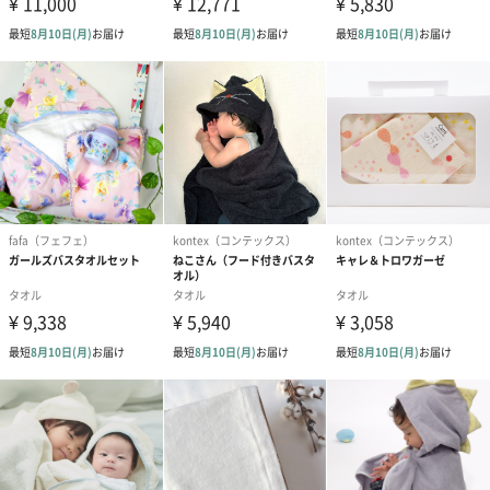
出産祝いにピッタリ
可愛らしいセット
家族が増える嬉しい日には、気持ちのこもった特別なプレゼント
を贈りたいものです。
「kontex（コンテックス）」がこだわり抜いたふわふわのタオル
セットは、品質はもちろん赤ちゃんにぴったりの可愛さも持ち合
わせています。
新しい家族の赤ちゃんはもちろん、お母さんやお姉さん、お兄さ
んも使えるサイズなのはもらって嬉しいポイントです。
「おめでとう」の気持ちを込めて、「kontex（コンテックス）」
の「Chouette フード付きバスタオル&ハンカチセット」をプレゼ