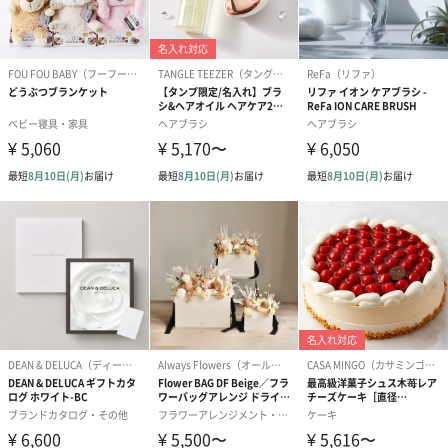
生花
生花のブーケを同梱します。
※9-15時にご注文いただく場合、最短のお届け可能日が通常より
も1日遅くなります。
シーズンブーケ（ひま
ブーケ（ホワイトグリ
ブーケ（ピン
わり）（1,880円）
ーン）（1,650円）
（1,650円）
ドライフラワー・プリザーブドフラワー
自然のお花で作ったドライフラワー・プリザーブドフラワーを同