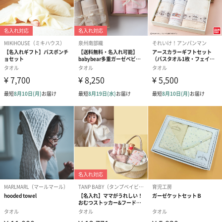
「kontex（コンテックス）」は、愛媛県今治市に本社を置く”タオ
ル繊維”メーカーです。
世界からも認められている”今治タオル”も扱っており、ものづく
りにとことんこだわるブランドです。
オーガニックコットンを厳選し、柔らかさや吸水性の高さを追求
しています。
ベビーアイテムだけでなく、バスタオルやハンドタオルなども人
気を博しています。
商品にこだわり抜く「kontex（コンテックス）」のタオル生地を
使用した「バスタオル」や「ハンカチ」なら赤ちゃんのデリケー
トなお肌も優しく包み込んでくれます。