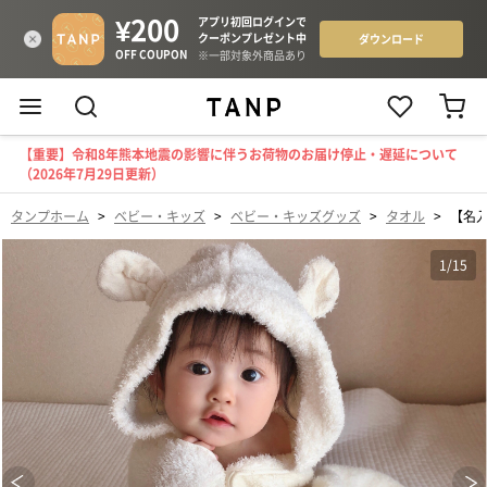
【重要】令和8年熊本地震の影響に伴うお荷物のお届け停止・遅延について
（2026年7月29日更新）
タンプホーム
>
ベビー・キッズ
>
ベビー・キッズグッズ
>
タオル
>
【名
1
/
15