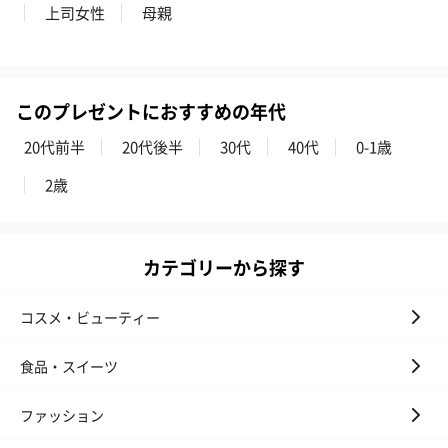
上司女性
母親
ゼリーバウム カット
麦わらパンダバウム
3層デザート 
（レモン＆紅茶）（432
（バナナ味）（540円）
ェ〜国産フル
円）
り〜 3号（86
このプレゼントにおすすめの年代
20代前半
20代後半
30代
40代
0-1歳
スキンケアグッズ
2歳
スキンケアグッズを同梱してお届けします。
カテゴリーから探す
コスメ・ビューティー
食品・スイーツ
ハンドクリーム3本セッ
シャワージェル＆ハン
シャワージェ
ファッション
ト【ありがとう】
ドクリーム（ピンクグ
ドクリーム（
（1,100円）
レープフルーツ）
ッシュローズ）（