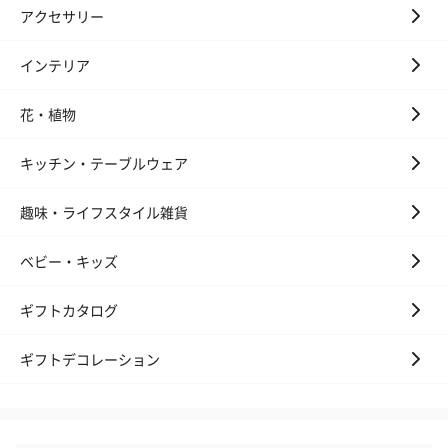
アクセサリー
（2,145円）
円）
インテリア
リラックスグッズ
花・植物
リラックスグッズを同梱してお届けします。
キッチン・テーブルウェア
趣味・ライフスタイル雑貨
ベビー・キッズ
ギフトカタログ
かき氷入浴剤4点セット
かき氷入浴剤4点セット
バスフラワー
（ブルー）（748円）
（イエロー）（748円）
【Thank you】
ギフトデコレーション
円）