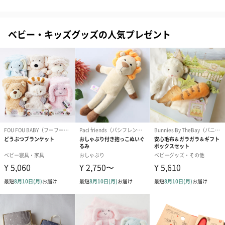
メッセージカードや封筒のデザインは一部変更する場合がありま
す。
ベビー・キッズグッズの人気プレゼント
写真付きメッセージカ
写真付きメッセージカ
【誕生日】Hap
ード（680円）
ード（Thank you）ピ
Birthday ホ
ンク（680円）
刷なし）（11
包装紙
包装紙でラッピングを施してお届けいたします。