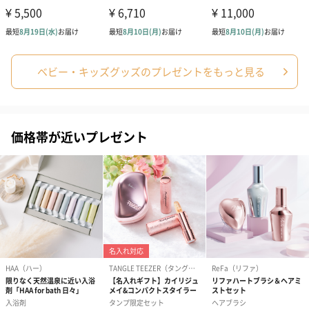
結婚祝い（結婚御祝）
出産祝い（御出産祝）
金銀結び切り(
（110円）
（110円）
い用)（寿）（1
ベビー・キッズグッズのプレゼントをもっと見る
出産祝いちょい足しギフト
出産祝いギフトへの＋αにおすすめです。お母様にもお子様にも嬉
価格帯が近いプレゼント
しいギフトオプションをご用意いたしました。
商品と同梱してお届けいたします。
絵本&うさぎ（ピンク）
ノンカフェインフルー
葉酸入りデカ