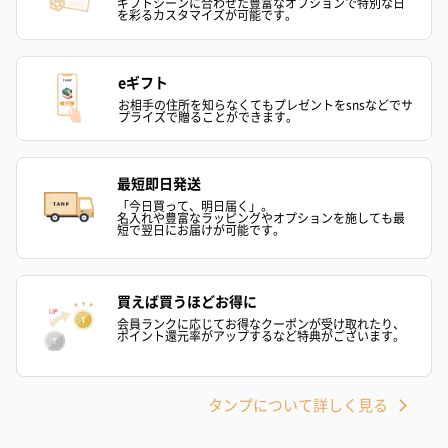
ギフトシーンに合わせた豊富なオプションで特別な日
を彩るカスタマイズが可能です。
eギフト
お相手の住所を知らなくてもプレゼントをsnsなどでサ
プライズで贈ることができます。
フラワーテディベア
テディベア（バニラ）
テディベア（
最短即日発送
（2,390円）
（1,760円）
ル）（1,760円
「今日買って、明日届く」。
名入れや豊富なラッピングやオプションを施しても最
短で翌日にお届けが可能です。
紅茶・コーヒー・スイーツ
買えば買うほどお得に
紅茶・コーヒー・スイーツを同梱してお届けいたします。ギフト
会員ランクに応じてお得なクーポンが受け取れたり、
ポイント還元率がアップするなど特典がございます。
への＋αにおすすめです。
タンプについて詳しく見る