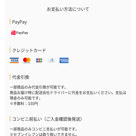
ハンドタオル・ハンカチ
お支払い方法について
ハンドタオル・ハンカチを同梱してお届けいたします。ギフトへ
の＋αにおすすめです。
PayPay
クレジットカード
代金引換
花束ハンドタオル（ピ
花束ハンドタオル（ブ
花束ハンドタ
ンク）（1,760円）
ルー）（1,760円）
ワイト）（1,7
一部商品のみ代金引換が可能です。
商品お届け時に配送会社ドライバーに代金をお支払いください。支払は
現金のみ可能です。
※手数料：330円
キャンドル・お香
コンビニ前払い（ご入金確認後発送）
キャンドル・お香を同梱してお届けいたします。
一部商品のみコンビニ支払いが可能です。
※セブンイレブンは取り扱いできません。