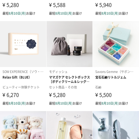
（2,702円）
ツティー（562円）
ヒー（875円）
ベビーグッズ
出産祝いギフトへの＋αにおすすめです。新生児〜1歳ごろまでの
赤ちゃん向けのアイテムをご用意しました。
商品と同梱してお届けいたします。
スタイ（ブルー）
ソックス（ピンク）
ソックス（ブ
（2,310円）
（1,650円）
（1,650円）