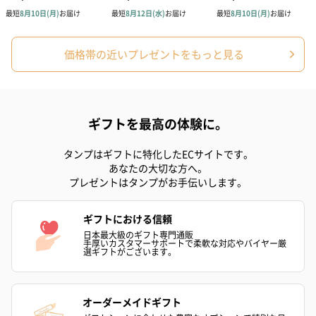
梱します。
一部花材が写真と異なる場合がございます。予めご了承くださ
い。パッケージに入れてお届けします。
価格帯の近いプレゼントをもっと見る
ギフトを最高の体験に。
タンプはギフトに特化したECサイトです。
あなたの大切な方へ。
プリザーブドフラワー
プリザーブドフラワー
アミュレット 
プレゼントはタンプがお手伝いします。
ブーケ（ピンク）
ブーケ（ブルー）
ク）（1,500円
（2,580円）
（2,580円）
ギフトにおける信頼
日本最大級のギフト専門通販
手厚いカスタマーサポートで柔軟な対応やバイヤー厳
選ギフトがございます。
ぬいぐるみ
愛らしいぬいぐるみを同梱してお届けします。
誕生日・記念日・出産祝いなどのシーンにおすすめです。
オーダーメイドギフト