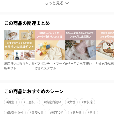
Chouette フード付きバスタオル&ハンカチセット
もっと見る
ふわふわの同色セット
この商品の関連まとめ
厳選した素材、安心安全の加工、徹底したこだわりを持って”タオ
ル”作りに取り組む「kontex（コンテックス）」からフード付きバ
スタオルとハンカチの同色セットが登場しました。
フード付きのバスタオルと吸水率抜群のハンカチのセットは、赤
ちゃんはもちろんお母さんにも使ってもらいたい高品質です。
出産祝いに贈りたい鉄
バスポンチョ・フード
0~3ヶ月の出産祝い
3~6ヶ月の
板ギフト
付きバスタオル
ふわふわのタオルは、ブルー、ピンク、アイボリーの3色展開で
す。
どのカラーでも、大きなうさぎのアップリケが刺繍されていて女
この商品におすすめのシーン
性に大人気のデザイン。
#誕生日
#出産祝い
#出産内祝い
#女性
#女友達
また、こちらのセットは”今治ブランド認定商品”です。
#取引先女性
#同僚女性
#部下女性
#男友達
#男性