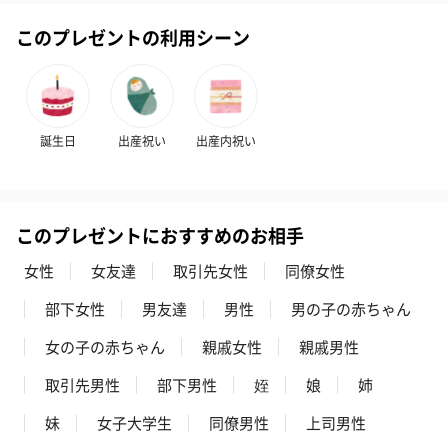
このプレゼントの利用シーン
アールグレイ（HAPPY
アールグレイティー
フルーツティー
BIRTHDAY TO YOU）
（660円）
円）
（660円）
誕生日
出産祝い
出産内祝い
このプレゼントにおすすめのお相手
スイーツ
女性
女友達
取引先女性
同僚女性
スイーツを同梱してお届けいたします。ギフトへの＋αにおすすめ
です。
部下女性
男友達
男性
男の子の赤ちゃん
女の子の赤ちゃん
親戚女性
親戚男性
取引先男性
部下男性
姪
娘
姉
妹
女子大学生
同僚男性
上司男性