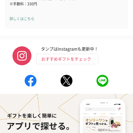
※手数料：330円
詳しくはこちら
フラッグカプセル：イ
フラッグカプセル：イ
ショートイン
タンプはInstagramも更新中！
ンセンススティック
ンセンススティック
（GRAPE AND
おすすめギフトをチェック
（END）（880円）
（St.OSMANTHUS）
（880円）
（880円）
おつまみ・その他
お酒にぴったりのおつまみ・サプリを同梱してお届けいたしま
す。