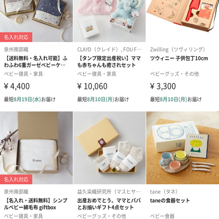
ゴールド（リッチリボ
ピンク（リッチリボ
ライトブルー
ン）（680円）
ン）（680円）
ザ）（680円）
短冊のし
商品の形質上、短冊型の熨斗紙で対応させていただいておりま
す。
セット商品をご購入時に短冊のしオプションを選択された場合、
いずれかの商品1つに短冊のしを付けてお届けします。