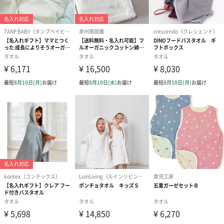
商品オプション情報
刺繍名入れ
大切な方のお名前やメッセージを刺繍でお入れします。
※ 写真は一例です。
※ 刺繍の仕上がり具合は、商品の素材・厚みにより個体差がある
場合がございます。予めご了承ください。
英数字（筆記体）（770
ひらがな（丸ゴシック）（770
円）
円）