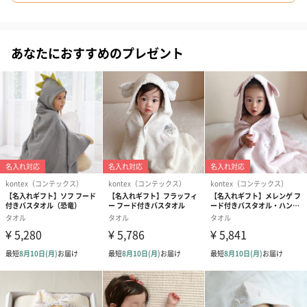
セット内容
ブルー
あなたにおすすめのプレゼント
まず、はじめに紹介するのは「ブルー」のセットです。
フード付きバスタオルのサイズは、60cm×118cm、ハンカチのサ
イズは25cm×25cmです。
バスタオルは、大人でも使える大きめサイズです。
ブルーのバスタオルは、淡いパステルカラーの地にスヤスヤ眠る
うさぎのアップリケが縫い付けられています。
フードをかぶると、ぴょこんとうさぎの耳が立つのも愛らしいポ
イントです。
フロント部分に、ワンタッチでつけられるボタンがあるのでとて