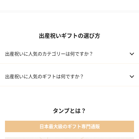
出産祝いギフトの選び方
出産祝いに人気のカテゴリーは何ですか？
01 おむつケーキ
出産祝いに人気のギフトは何ですか？
02 ベビー寝具・家具
01 カタログギフト［えらんで わくわくコース］｜ハーモニック
03 出産祝いカタログ
タンプとは？
02 【名入れギフト】音いっぱい積み木｜エド・インター
04 ベビー・キッズファッション
日本最大級のギフト専門通販
03 ママズケア セレクトボックス｜モディッシュ
05 ベビーグッズ