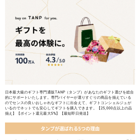
04 フレイバーおむつケーキ｜AIRIM baby（アイリムベビー）
06 タオル
05 Chouette フード付きバスタオル&ハンカチセット｜コンテッ
クス
日本最大級のギフト専門通販TANP（タンプ）があなたのギフト選びを総合
的にサポートいたします。専門バイヤーが選りすぐりの商品を揃えている
のでセンスの良いおしゃれなギフトに出会えて、ギフトコンシェルジュが
いるのでネットでも安心してギフトを購入できます。【25,000点以上の品
揃え】【ポイント還元最大5%】【最短即日発送】
タンプが選ばれる5つの理由