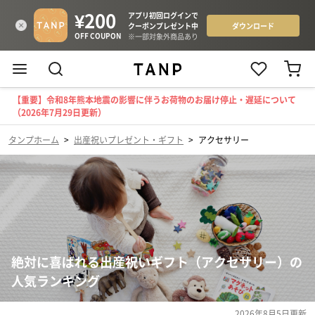
【重要】令和8年熊本地震の影響に伴うお荷物のお届け停止・遅延について
（2026年7月29日更新）
タンプホーム
>
出産祝いプレゼント・ギフト
>
アクセサリー
絶対に喜ばれる出産祝いギフト（アクセサリー）の
人気ランキング
2026年8月5日
更新