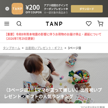
【重要】令和8年熊本地震の影響に伴うお荷物のお届け停止・遅延について
（2026年7月29日更新）
タンプホーム
>
出産祝いプレゼント・ギフト
>
3ページ目
（3ページ目）【ママが貰って嬉しい】出産祝いプ
レゼント・ギフトの人気ランキング
2026年8月8日
更新