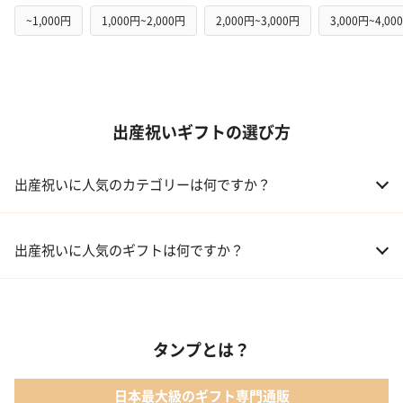
~1,000円
1,000円~2,000円
2,000円~3,000円
3,000円~4,00
出産祝いギフトの選び方
出産祝いに人気のカテゴリーは何ですか？
01 おむつケーキ
出産祝いに人気のギフトは何ですか？
02 ベビー寝具・家具
01 カタログギフト［えらんで わくわくコース］｜ハーモニック
03 出産祝いカタログ
タンプとは？
02 【名入れギフト】音いっぱい積み木｜エド・インター
04 ベビー・キッズファッション
日本最大級のギフト専門通販
03 ママズケア セレクトボックス｜モディッシュ