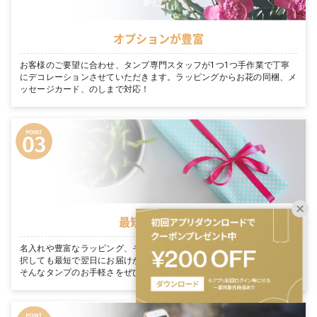
オプションが豊富
お客様のご要望に合わせ、タンプ専門スタッフが1つ1つ手作業で丁寧
にデコレーションさせていただきます。ラッピングからお花の同梱、メ
ッセージカード、のしまで対応！
最短翌日お届け
名入れや豊富なラッピング、そのまま渡せる完璧な装飾を たくさん選
択しても最短で翌日にお届けが可能です。「今日買って、明日届く」。
そんなタンプのお手軽さをぜひご体感ください。