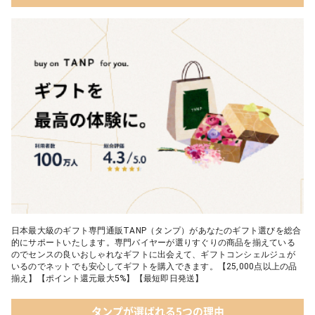
05 ベビーグッズ
04 フレイバーおむつケーキ｜AIRIM baby（アイリムベビー）
06 タオル
05 Chouette フード付きバスタオル&ハンカチセット｜コンテッ
クス
日本最大級のギフト専門通販TANP（タンプ）があなたのギフト選びを総合
的にサポートいたします。専門バイヤーが選りすぐりの商品を揃えている
のでセンスの良いおしゃれなギフトに出会えて、ギフトコンシェルジュが
いるのでネットでも安心してギフトを購入できます。【25,000点以上の品
揃え】【ポイント還元最大5%】【最短即日発送】
タンプが選ばれる5つの理由