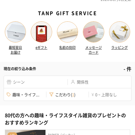
TANP GIFT SERVICE
最短翌日
eギフト
名前の刻印
メッセージ
ラッピング
お届け
カード
-
件
現在の絞り込み条件
シーン
関係性
趣味・ライフ...
こだわり
(
1
)
0 ~ 上限なし
¥
80代の方への趣味・ライフスタイル雑貨のプレゼントの
おすすめランキング
PARKER（パーカー）