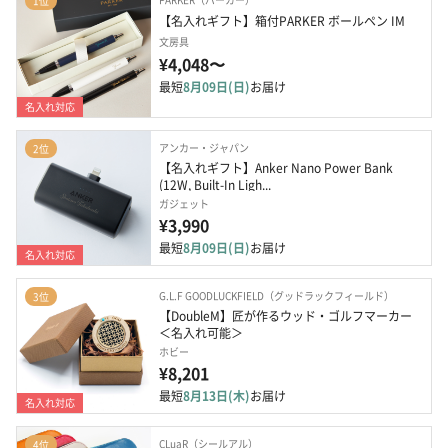
1位
【名入れギフト】箱付PARKER ボールペン IM
文房具
¥4,048〜
最短
8月09日(日)
お届け
名入れ対応
アンカー・ジャパン
2位
【名入れギフト】Anker Nano Power Bank 
(12W, Built-In Ligh...
ガジェット
¥3,990
最短
8月09日(日)
お届け
名入れ対応
G.L.F GOODLUCKFIELD（グッドラックフィールド）
3位
【DoubleM】匠が作るウッド・ゴルフマーカー
＜名入れ可能＞
ホビー
¥8,201
最短
8月13日(木)
お届け
名入れ対応
CLuaR（シールアル）
4位