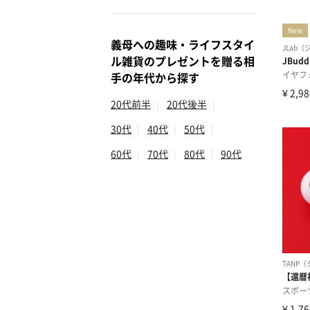
義母への趣味・ライフスタイ
ル雑貨のプレゼントを贈る相
手の年代から探す
20代前半
|
20代後半
|
30代
|
40代
|
50代
|
60代
|
70代
|
80代
|
90代