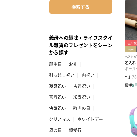
検索する
義母への趣味・ライフスタイ
ル雑貨のプレゼントをシーン
から探す
誕生日
|
お礼
|
引っ越し祝い
|
内祝い
|
還暦祝い
|
古希祝い
|
喜寿祝い
|
米寿祝い
|
快気祝い
|
敬老の日
|
クリスマス
|
ホワイトデー
|
母の日
|
親孝行