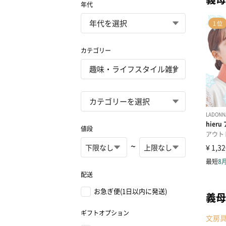
年代
カテゴリー
値段
~
配送
お急ぎ便(1日以内に発送)
義母
ギフトオプション
文房