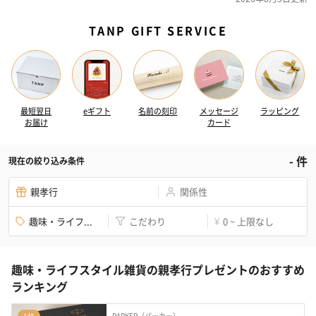
TANP GIFT SERVICE
最短翌日
eギフト
名前の刻印
メッセージ
ラッピング
お届け
カード
-
件
現在の絞り込み条件
親孝行
関係性
趣味・ライフ...
こだわり
0 ~ 上限なし
¥
趣味・ライフスタイル雑貨の親孝行プレゼントのおすすめ
ランキング
PARKER（パーカー）