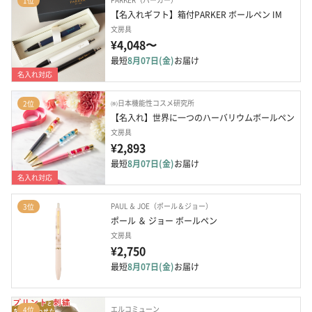
1位
【名入れギフト】箱付PARKER ボールペン IM
文房具
¥4,048〜
最短
8月07日(金)
お届け
名入れ対応
㈱日本機能性コスメ研究所
2位
【名入れ】世界に一つのハーバリウムボールペン
文房具
¥2,893
最短
8月07日(金)
お届け
名入れ対応
PAUL ＆ JOE（ポール＆ジョー）
3位
ポール ＆ ジョー ボールペン
文房具
¥2,750
最短
8月07日(金)
お届け
エルコミューン
4位