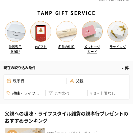
TANP GIFT SERVICE
最短翌日
eギフト
名前の刻印
メッセージ
ラッピング
お届け
カード
-
件
現在の絞り込み条件
親孝行
父親
趣味・ライフ...
こだわり
0 ~ 上限なし
¥
父親への趣味・ライフスタイル雑貨の親孝行プレゼントの
おすすめランキング
PORTÈ BONHEU（ポルト・ボヌール）