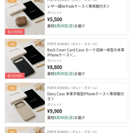
1位
レザー調AirPodsケース＜専用箱付き＞
ガジェット
¥5,500
最短
8月09日(日)
お届け
名入れ対応
PORTÈ BONHEU（ポルト・ボヌール）
2位
Back Cover Card Case カード収納一体型の本革
iPhoneケース＜...
ガジェット
¥8,800
最短
8月09日(日)
お届け
名入れ対応
PORTÈ BONHEU（ポルト・ボヌール）
3位
Diary Case 本革手帳型iPhoneケース＜専用箱付
き＞
ガジェット
¥9,900
最短
8月09日(日)
お届け
PORTÈ BONHEU（ポルト・ボヌール）
4位