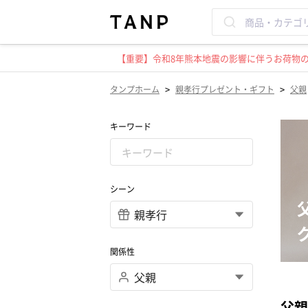
【重要】令和8年熊本地震の影響に伴うお荷物のお
>
>
タンプホーム
親孝行プレゼント・ギフト
父親
キーワード
シーン
関係性
父親