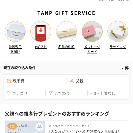
TANP GIFT SERVICE
最短翌日
eギフト
名前の刻印
メッセージ
ラッピング
お届け
カード
-
件
現在の絞り込み条件
親孝行
父親
カテゴリ
こだわり
0 ~ 上限なし
¥
父親への親孝行プレゼントのおすすめランキング
100percent（ヒャクパーセント）
1位
【名入れギフト】ひんやり冷感タオルMINUS 