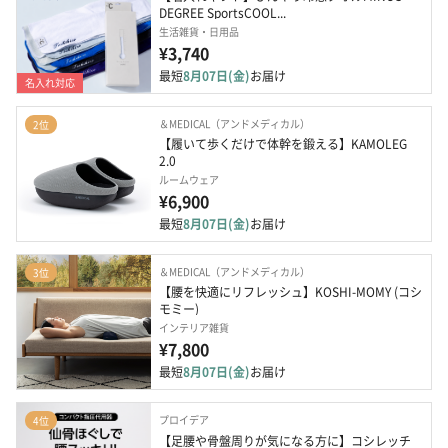
DEGREE SportsCOOL...
生活雑貨・日用品
¥3,740
最短
8月07日(金)
お届け
名入れ対応
＆MEDICAL（アンドメディカル）
2位
【履いて歩くだけで体幹を鍛える】KAMOLEG 
2.0
ルームウェア
¥6,900
最短
8月07日(金)
お届け
＆MEDICAL（アンドメディカル）
3位
【腰を快適にリフレッシュ】KOSHI-MOMY (コシ
モミー)
インテリア雑貨
¥7,800
最短
8月07日(金)
お届け
プロイデア
4位
【足腰や骨盤周りが気になる方に】コシレッチ