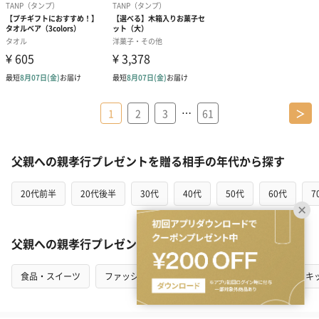
…
1
2
3
61
＞
父親への親孝行プレゼントを贈る相手の年代から探す
20代前半
20代後半
30代
40代
50代
60代
7
父親への親孝行プレゼントをカテゴリから探す
食品・スイーツ
ファッション
インテリア
花・植物
キ