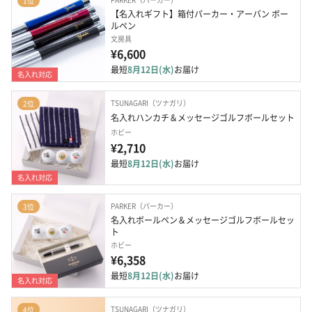
1位
【名入れギフト】箱付パーカー・アーバン ボー
ルペン
文房具
¥6,600
最短
8月12日(水)
お届け
名入れ対応
TSUNAGARI（ツナガリ）
2位
名入れハンカチ＆メッセージゴルフボールセット
ホビー
¥2,710
最短
8月12日(水)
お届け
名入れ対応
PARKER（パーカー）
3位
名入れボールペン＆メッセージゴルフボールセッ
ト
ホビー
¥6,358
最短
8月12日(水)
お届け
名入れ対応
TSUNAGARI（ツナガリ）
4位