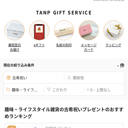
TANP GIFT SERVICE
最短翌日
eギフト
名前の刻印
メッセージ
ラッピング
お届け
カード
-
件
現在の絞り込み条件
古希祝い
関係性
趣味・ライフ...
こだわり
0 ~ 上限なし
¥
趣味・ライフスタイル雑貨の古希祝いプレゼントのおすす
めランキング
PARKER（パーカー）