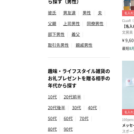
ら探す（男性）
彼氏
|
男友達
|
男性
|
夫
|
父親
|
上司男性
|
同僚男性
|
部下男性
|
義父
|
取引先男性
|
親戚男性
趣味・ライフスタイル雑貨の
お礼プレゼントを贈る相手の
年代から探す
10代
|
20代前半
|
20代後半
|
30代
|
40代
|
50代
|
60代
|
70代
|
80代
|
90代