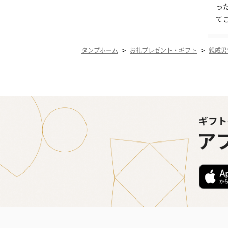
っ
て
>
>
タンプホーム
お礼プレゼント・ギフト
親戚男