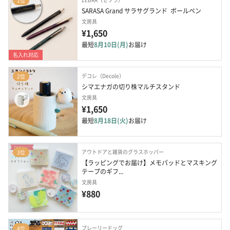
1位
SARASA Grand サラサグランド  ボールペン
文房具
¥1,650
最短
8月10日(月)
お届け
名入れ対応
デコレ（Decole）
2位
シマエナガの切り株マルチスタンド
文房具
¥1,650
最短
8月18日(火)
お届け
アウトドアと雑貨のグラスホッパー
3位
【ラッピングでお届け】メモパッドとマスキング
テープのギフ...
文房具
¥880
プレーリードッグ
4位