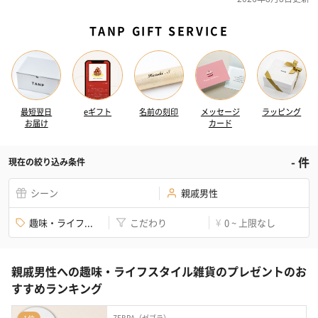
TANP GIFT SERVICE
最短翌日
eギフト
名前の刻印
メッセージ
ラッピング
お届け
カード
-
件
現在の絞り込み条件
シーン
親戚男性
趣味・ライフ...
こだわり
0 ~ 上限なし
¥
親戚男性への趣味・ライフスタイル雑貨のプレゼントのお
すすめランキング
ZEBRA（ゼブラ）