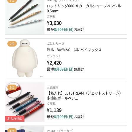
1位
ロットリング600 メカニカルシャープペンシル 
0.5mm
文房具
¥3,630
最短
8月09日(日)
お届け
ぷにシリーズ
2位
PUNI BAYMAX　ぷにベイマックス
ガジェット
¥2,420
最短
8月09日(日)
お届け
三菱鉛筆
3位
【名入れ】JETSTREAM（ジェットストリーム）
多機能ボールペン...
文房具
¥1,139
最短
8月09日(日)
お届け
名入れ対応
PARKER（パーカー）
4位