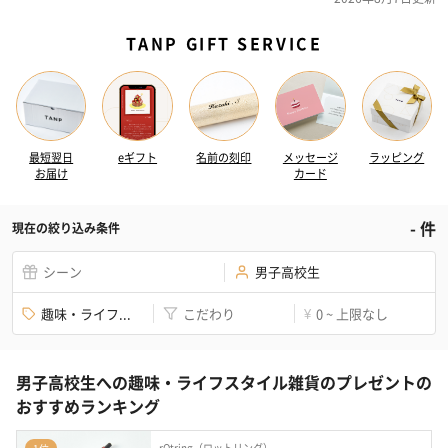
TANP GIFT SERVICE
最短翌日
eギフト
名前の刻印
メッセージ
ラッピング
お届け
カード
-
件
現在の絞り込み条件
シーン
男子高校生
趣味・ライフ...
こだわり
0 ~ 上限なし
¥
男子高校生への趣味・ライフスタイル雑貨のプレゼントの
おすすめランキング
rOtring（ロットリング）