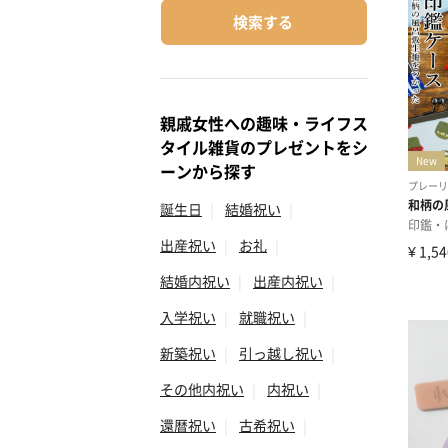
検索する
親戚女性への趣味・ライフス
タイル雑貨のプレゼントをシ
ーンから探す
誕生日
|
結婚祝い
|
出産祝い
|
お礼
|
結婚内祝い
|
出産内祝い
|
入学祝い
|
就職祝い
|
新築祝い
|
引っ越し祝い
|
その他内祝い
|
内祝い
|
還暦祝い
|
古希祝い
|