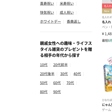
喜寿祝い
|
米寿祝い
|
快気祝い
|
成人祝い
|
ホワイトデー
|
香典返し
親戚女性への趣味・ライフス
タイル雑貨のプレゼントを贈
る相手の年代から探す
10代
|
20代前半
|
20代後半
|
30代
|
40代
|
50代
|
60代
|
70代
|
80代
|
90代