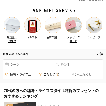
TANP GIFT SERVICE
最短翌日
eギフト
名前の刻印
メッセージ
ラッピング
お届け
カード
-
件
現在の絞り込み条件
シーン
関係性
趣味・ライフ...
こだわり
(
1
)
0 ~ 上限なし
¥
70代の方への趣味・ライフスタイル雑貨のプレゼントの
おすすめランキング
PARKER（パーカー）