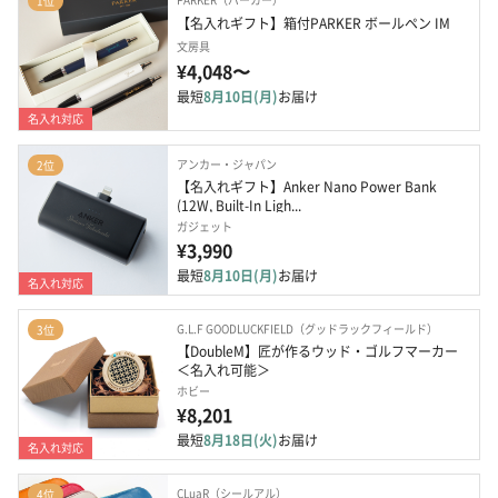
1位
【名入れギフト】箱付PARKER ボールペン IM
文房具
¥4,048〜
最短
8月10日(月)
お届け
名入れ対応
アンカー・ジャパン
2位
【名入れギフト】Anker Nano Power Bank 
(12W, Built-In Ligh...
ガジェット
¥3,990
最短
8月10日(月)
お届け
名入れ対応
G.L.F GOODLUCKFIELD（グッドラックフィールド）
3位
【DoubleM】匠が作るウッド・ゴルフマーカー
＜名入れ可能＞
ホビー
¥8,201
最短
8月18日(火)
お届け
名入れ対応
CLuaR（シールアル）
4位