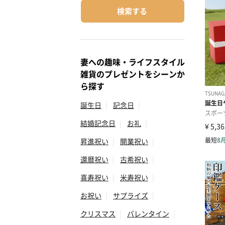
検索する
妻への趣味・ライフスタイル
雑貨のプレゼントをシーンか
ら探す
誕生日
|
記念日
|
結婚記念日
|
お礼
|
昇進祝い
|
開業祝い
|
還暦祝い
|
古希祝い
|
喜寿祝い
|
米寿祝い
|
お祝い
|
サプライズ
|
クリスマス
|
バレンタイン
|