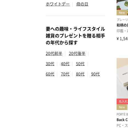
ホワイトデー
|
母の日
妻への趣味・ライフスタイル
雑貨のプレゼントを贈る相手
の年代から探す
20代前半
|
20代後半
|
30代
|
40代
|
50代
|
60代
|
70代
|
80代
|
90代