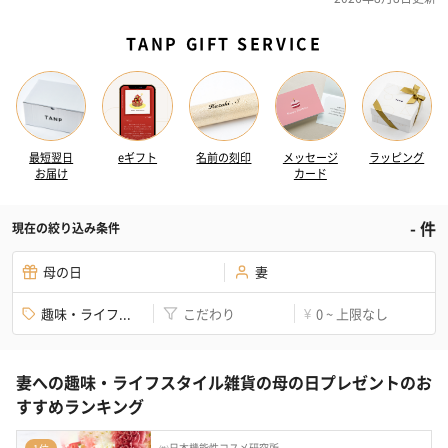
TANP GIFT SERVICE
最短翌日
eギフト
名前の刻印
メッセージ
ラッピング
お届け
カード
-
件
現在の絞り込み条件
母の日
妻
趣味・ライフ...
こだわり
0 ~ 上限なし
¥
妻への趣味・ライフスタイル雑貨の母の日プレゼントのお
すすめランキング
㈱日本機能性コスメ研究所