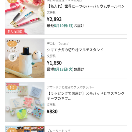
1位
【名入れ】世界に一つのハーバリウムボールペン
文房具
¥2,893
最短
8月10日(月)
お届け
名入れ対応
デコレ（Decole）
2位
シマエナガの切り株マルチスタンド
文房具
¥1,650
最短
8月18日(火)
お届け
アウトドアと雑貨のグラスホッパー
3位
【ラッピングでお届け】メモパッドとマスキング
テープのギフ...
文房具
¥880
プレーリードッグ
4位