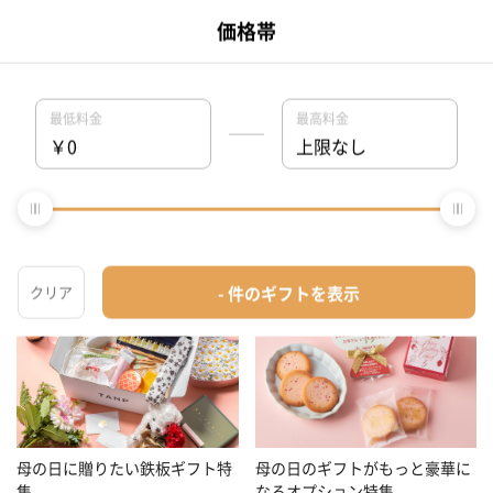
1
2
3
＞
妻に贈る母の日プレゼントの人気特集
母の日に贈りたい鉄板ギフト特
母の日のギフトがもっと豪華に
集
なるオプション特集