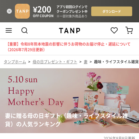
【重要】令和8年熊本地震の影響に伴うお荷物のお届け停止・遅延について
（2026年7月29日更新）
タンプホーム
>
母の日プレゼント・ギフト
>
妻
>
趣味・ライフスタイル雑貨
妻に贈る母の日ギフト（趣味・ライフスタイル雑
貨）の人気ランキング
2026年8月8日
更新