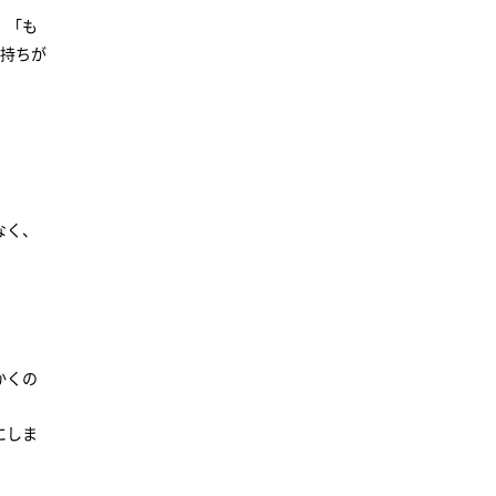
、「も
気持ちが
なく、
かくの
にしま