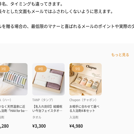
件名、タイミングも違ってきます。
長々とした文面もメールではふさわしくないように思えます。
マカロン入り詰め合わせ（18個入）
ルを贈る場合の、最低限のマナーと喜ばれるメールのポイントや実際の
ケット
。
ブルウォールステンレス
もっと見る
3位
4位
5位
「小分けできる」ギフト
トをサンド
AA（ハー）
TANP（タンプ）
Chapon（チャポン）
りなく天然温泉に近
【名入れ刻印】結婚祝
お相手に合わせて選べ
浴剤「HAA for bath
い今治フェイスタオル
る入浴剤4本セット
々」
セット
浴剤
タオル
入浴剤
,280
¥3,300
¥4,980
へ感謝を伝えるギフト