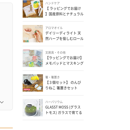
ハンドケア
【 ラッピングでお届け
】国産原料とナチュラル
処方にこだわった 入浴
剤とハンドクリームのギ
アロマオイル
フト
デイリーディライト 天
然ハーブを愉しむロール
オンアロマ
文房具・その他
【ラッピングでお届け】
メモパッドとマスキング
テープのギフトセット
箸・箸置き
【３個セット】 のんび
りねこ 箸置きセット
ハーバリウム
GLASST MOSS (グラス
トモス) ガラスで育てる
苔テラリウム