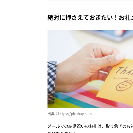
女性にとって極楽の時間。それがスパエス
絶対に押さえておきたい！お礼
保存料、二酸化硫黄不使用
毎日3回あなたを思い出させてくれます
乙女心をわしづかみティーセット
【番外編】メール以外の方法で伝える結婚祝い
「電話」で伝える
「ハガキ」で伝える
「手紙」で伝える
SNSで送るのは大丈夫？
【番外編】お礼メールに対する返事の文例
感謝の気持ちをいち早く伝えましょう
出典：https://pixabay.com
メールでの結婚祝いのお礼は、取り急ぎのお