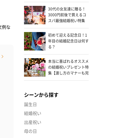
30代の女友達に贈る！
3000円前後で買えるコ
スパ最強結婚祝い特集
文例な
初めて迎える記念日！1
年目の結婚記念日は何す
る？
本当に喜ばれるオススメ
の結婚祝いプレゼント特
集【渡し方のマナーも完
全網羅】
シーンから探す
誕生日
結婚祝い
出産祝い
母の日