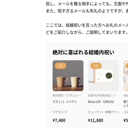
但し、メールを贈る相手によっても、文面や
10位：花束バスタオル PEARL EDITION
また、短すぎるメールも失礼のようですが、
9位：【DALLOYAU】ダロワイヨ 季節の
ここでは、結婚祝いを貰った方へお礼のメー
7位：Relax Gift-GREEN｜ビューティーチ
どをご紹介しながら、ご説明してまいります
6位：【名入れギフト】ペアマグカップ ダ
6位：天然素材の高品質マグカップ
絶対に喜ばれる結婚内祝い
5位：スリムボディでスタイリッシュ
3位：オリジナル焼印入り特撰カステラ
1位
2位
【会社＆職場へ】連名へのお返しにおすすめの
クッキーの中に広がる豊かな味わい
ワッフルクッキーでなめらかなチョコレー
RIVERET（リヴェレット）
SOW EXPERIENCE（ソウ・エクスペリエンス）
H
マグＬ/Ｌ ＜ペア＞
Relax Gift（GREEN）
限
毎日3回あなたを思い出させてくれます
い入
日
マグカップ
ビューティー体験チケット
入
新鮮な茶葉の香りでリラックス♪
¥7,480
¥11,880
¥5
【親＆親戚へ】高額なお祝いをくれた大切な方