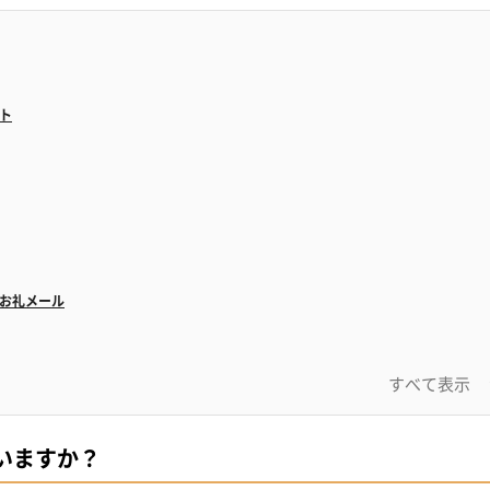
ト
お礼メール
すべて表示
メール
メール
いますか？