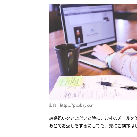
親戚『例・叔母さん』へのお礼メール
結婚祝いのお礼メールを送る際のマナー
忌み言葉を避ける
現金を頂いたら使い道を伝える
結婚祝いのお礼メールの「気になる疑問」
お礼メールを送るタイミングは？
お礼メールをラインでするのはあり？
お礼メールに対するお礼の返事は必要？
結婚祝いのお礼にプレゼントを贈りたい！
「結婚内祝い」のマナー
出典：https://pixabay.com
「結婚内祝い」の予算
結婚祝いをいただいた時に、お礼のメールを
「結婚内祝い」で贈ってはいけないもの
あとでお返しをするにしても、先にご挨拶は
結婚祝いのお返しにおすすめ！人気ギフトランキ