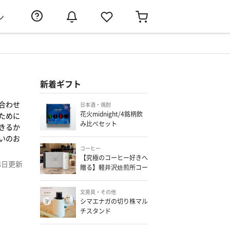
ン
新着ギフト
合わせ
日本酒・焼酎
花火midnight/4銘柄飲
ために
み比べセット
きるか
いのお
コーヒー
【究極のコーヒー好きへ
8日
更新
贈る】軽井沢焙煎所コー
ヒーと電動コーヒーミル
のセット
文房具・その他
シマエナガの切り株マル
チスタンド