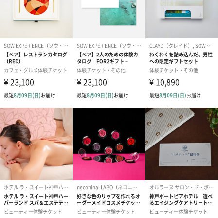
お届けボックスオプション
配送用のダンボールを装飾いたします。お相手のご住所に直接お
送りする際に人気のオプションです。お相手に直接手渡しする場
合は、紙袋との併用もおすすめです。
ダンボール装飾（ひま
ダンボール装飾（チュ
ダンボール装
わり）（720円）
ーリップ）（720円）
イトピンク×
ト）（580円）
紙袋