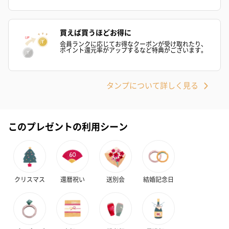
買えば買うほどお得に
紅茶・コーヒー・スイーツ
会員ランクに応じてお得なクーポンが受け取れたり、
紅茶・コーヒー・スイーツを同梱してお届けいたします。ギフト
ポイント還元率がアップするなど特典がございます。
への＋αにおすすめです。
タンプについて詳しく見る
このプレゼントの利用シーン
アールグレイ（HAPPY
アールグレイティー
フルーツティー
BIRTHDAY TO YOU）
（660円）
円）
クリスマス
還暦祝い
送別会
結婚記念日
（660円）