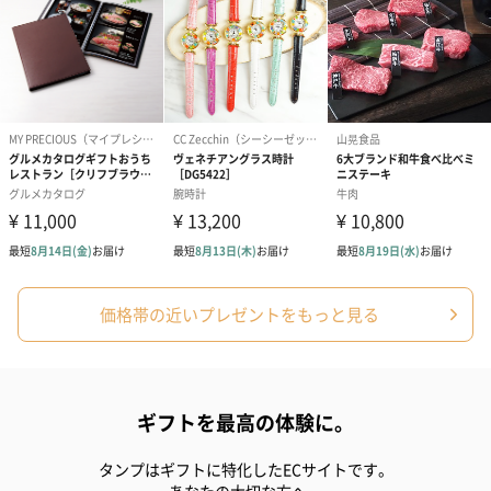
シーズンブーケ（ひま
ブーケ（ホワイトグリ
ブーケ（ピン
わり）（1,880円）
ーン）（1,650円）
（1,650円）
ドライフラワー・プリザーブドフラワー
自然のお花で作ったドライフラワー・プリザーブドフラワーを同
梱します。
一部花材が写真と異なる場合がございます。予めご了承くださ
い。パッケージに入れてお届けします。
価格帯の近いプレゼントをもっと見る
ギフトを最高の体験に。
タンプはギフトに特化したECサイトです。