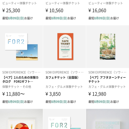
商品詳細情報
大きさ
152mm×125mm×28mm
収録内容
ご利用可能施設の最新情報はこちらよりご確認くださ
い。
http://t.sowxp.co.jp/relax-green-list
注意事項
・有効期間は発送日から起算して6カ月間です
・体験ギフトのご利用には、ウェブサイトを表示でき
る端末（スマホやタブレット）が必要です
・予約期限があります。体験期限の2週間前までに予約
していただくよう贈り先様にお伝えください。期限の
延長はできませんのでご注意ください
・ご利用できる体験の種類や施設、コース内容、エリ
ア等は、予告なく変更になる場合があります。最新情
報は、予約サイトでご確認いただけます
・体験場所までの往復交通費など諸経費はお客様のご
負担となります
商品オプション情報