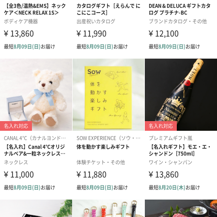
ブライダルロリポップ
ブライダルロリポップ
夫婦箸と箸置
ドレス（いちご味)
タキシード（コーラ味)
（2,420円）
（1,122円）
（1,122円）
生花
生花のブーケを同梱します。
※9-15時にご注文いただく場合、最短のお届け可能日が通常より
も1日遅くなります。