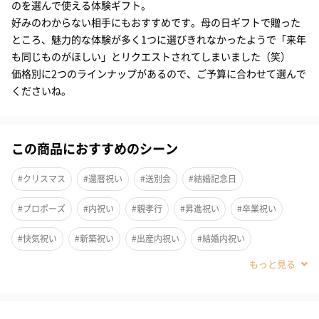
のを選んで使える体験ギフト。
好みのわからない相手にもおすすめです。母の日ギフトで贈った
収録内容はこちら
ところ、魅力的な体験が多く1つに選びきれなかったようで「来年
も同じものがほしい」とリクエストされてしまいました（笑）
気軽に楽しめる「リフレッシュ体験」
価格別に2つのラインナップがあるので、ご予算に合わせて選んで
くださいね。
美を磨いて気分転換
ボディやヘッドをケアする「リラックス」、自分を磨いてきれい
この商品におすすめのシーン
になれる「ビューティー」、自然に触れたり体を動かしたりする
「リフレッシュ」。
#クリスマス
#還暦祝い
#送別会
#結婚記念日
#プロポーズ
#内祝い
#親孝行
#昇進祝い
#卒業祝い
3つのキーワードでセレクトされた体験の中から、お好きなものを
選んで体験できます。忙しい毎日の中でほっと一息つける体験ば
#快気祝い
#新築祝い
#出産内祝い
#結婚内祝い
かりです。
#その他内祝い
#古希祝い
#喜寿祝い
#米寿祝い
#誕生日
#退職祝い
#自分へのご褒美
#引っ越し祝い
#就職祝い