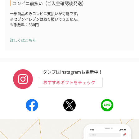
おつまみ・その他
コンビニ前払い（ご入金確認後発送）
お酒にぴったりのおつまみ・サプリを同梱してお届けいたしま
一部商品のみコンビニ支払いが可能です。
す。
※セブンイレブンは取り扱いできません。
※手数料：330円
詳しくはこちら
タンプはInstagramも更新中！
いぶりがっことチーズ
ごろっとうまみ チーズ
しょっつるナッ
おすすめギフトをチェック
のオイル漬（981円）
のオイル漬（塩麹&レモ
円）
ン）（981円）
ひとつで完成！おまとめギフトセット
バイヤーがシーン・テーマ・デザインを厳選し、2〜4点の雑貨を
センス良くコーディネート。