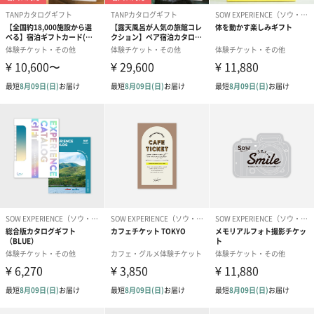
写真付きメッセージカ
写真付きメッセージカ
【誕生日】Hap
ード（680円）
ード（Thank you）ピ
Birthday ホ
ンク（680円）
刷なし）（11
ラッピング
ギフトラッピングを施してお届けいたします。