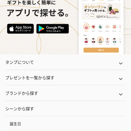
迷う手間なく、開けた瞬間喜ばれる洗練された贈り物が、これひ
とつで完成します。クリスマス、誕生日、お礼などのシーンへ。
タンプについて
「ありがとう」を贈る、ミモ
感謝を伝える、タオルベアと
ザのプチギフト（1,680円）
バスソルトセット（1,111円）
プレゼントを一覧から探す
ブランドから探す
還暦祝いちょい足しギフト
還暦のお祝いにぴったりのアイテムを同梱してお届けいたしま
シーンから探す
す。
誕生日