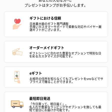
あなたの大切な方へ。
プレゼントはタンプがお手伝いします。
プリザーブドフラワー
プリザーブドフラワー
アミュレット 
ブーケ（ピンク）
ブーケ（ブルー）
ク）（1,500円
（2,580円）
（2,580円）
ギフトにおける信頼
日本最大級のギフト専門通販
手厚いカスタマーサポートで柔軟な対応やバイヤー厳
選ギフトがございます。
ぬいぐるみ
愛らしいぬいぐるみを同梱してお届けします。
オーダーメイドギフト
誕生日・記念日・出産祝いなどのシーンにおすすめです。
ギフトシーンに合わせた豊富なオプションで特別な日
を彩るカスタマイズが可能です。
eギフト
お相手の住所を知らなくてもプレゼントをsnsなどでサ
プライズで贈ることができます。
最短即日発送
フラワーテディベア
テディベア（バニラ）
テディベア（
（2,390円）
（1,760円）
ル）（1,760円
「今日買って、明日届く」。
名入れや豊富なラッピングやオプションを施しても最
短で翌日にお届けが可能です。