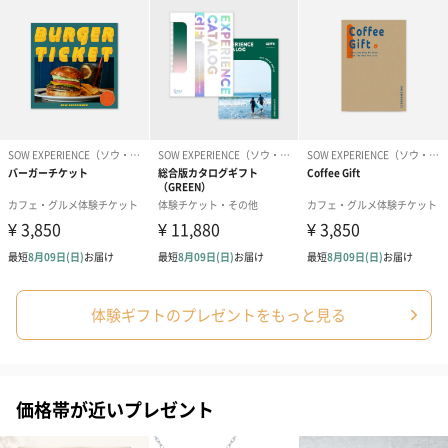
コットン巾着 【誕生
コットン巾着 【誕生
コットン巾着 
日】（グレー）M（550
日】（スモーキーピン
とう】 M（55
円）
ク）M（550円）
包装紙
包装紙でラッピングを施してお届けいたします。
体験ギフトのプレゼントをもっと見る
ゴールド（リッチリボ
ピンク（リッチリボ
ライトブルー
ン）（680円）
ン）（680円）
ザ）（680円）
価格帯が近いプレゼント