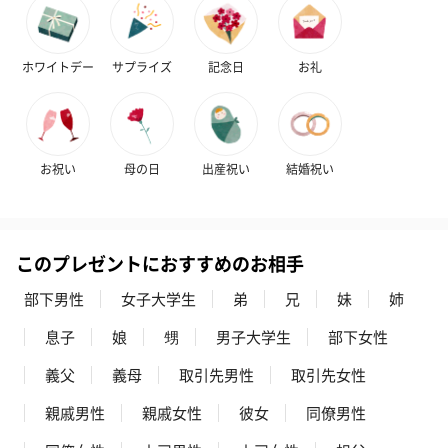
ホワイトデー
サプライズ
記念日
お礼
お祝い
母の日
出産祝い
結婚祝い
ハンドクリーム3本セッ
シャワージェル＆ハン
シャワージェ
ト【ありがとう】
ドクリーム（ピンクグ
ドクリーム（
（1,100円）
レープフルーツ）
ッシュローズ）（
（2,145円）
円）
このプレゼントにおすすめのお相手
部下男性
女子大学生
弟
兄
妹
姉
リラックスグッズ
息子
娘
甥
男子大学生
部下女性
リラックスグッズを同梱してお届けします。
義父
義母
取引先男性
取引先女性
親戚男性
親戚女性
彼女
同僚男性