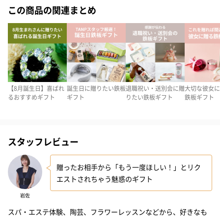
この商品の関連まとめ
集中するのも、リラックス
「Relax Gift（GREEN）」は、その中でも文字通り“リラックス”を
テーマに、心身ともに癒やされるボディケアやスパ・エステ、リ
フレッシュできるヨガや乗馬、陶芸など女性に人気の体験がたく
さん収録されている体験ギフトです。疲れた身体に、美しさの磨
きに、新しい発見に、リラックス体験をお届けします。
【8月誕生日】喜ばれ
誕生日に贈りたい鉄板
退職祝い・送別会に贈
大切な彼女に
るおすすめギフト
ギフト
りたい鉄板ギフト
鉄板ギフト
さまざまな地域で利用可能！
スタッフレビュー
このRelax Gift（GREEN）は国内の幅広く対応しており、遠方で生
活している人も利用しやすいコースを選べることができます。日
贈ったお相手から「もう一度ほしい！」とリク
本各地のさまざまな施設で利用することができるので、贈る人も
エストされちゃう魅惑のギフト
安心ですし、貰った人も利用しやすいのが魅力です！
岩佐
スパ・エステ体験、陶芸、フラワーレッスンなどから、好きなも