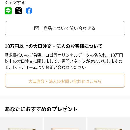
シェアする
毎日頑張っている貴女に「ご褒美」を！
#入学祝い
#敬老の日
#ホワイトデー
#サプライズ
#記念日
#お礼
#お祝い
#母の日
#出産祝い
日常から少し離れて、ひと息つく時間
商品について問い合わせる
#結婚祝い
#部下男性
#女子大学生
#弟
#兄
#妹
たまには旅行などに行ってのんびりしたい、友達と思いっきり騒
ぎたいと思っていても、家事や育児によって好きなことを我慢し
#姉
#息子
#娘
#甥
#男子大学生
#部下女性
#義父
10万円以上の大口注文・法人のお客様について
ている人もいますよね。毎日仕事や家事、育児で頑張っている、
#義母
#取引先男性
#取引先女性
#親戚男性
#親戚女性
請求書払いのご希望、ロゴ等オリジナルデータの名入れ、10万円
家計簿を見てため息ばかりついている人も、Relax Giftで良い気分
以上の大口注文に関しまして、専門スタッフが対応いたしますの
転換になること間違いなしです！
#彼女
#同僚男性
#同僚女性
#上司男性
#上司女性
で、以下フォームよりお問い合わせください。
#祖父
#祖母
#母親
#父親
#妻
#夫
#女性
大口注文・法人のお問い合わせはこちら
#男性
#男友達
#女友達
#彼氏
#20代前半
#20代後半
詳細はこちら
#30代
#40代
#50代
#70代
#80代
#60代
あなたにおすすめのプレゼント
ご利用方法
1.同梱されている二次元コードから、専用サイトにアクセス