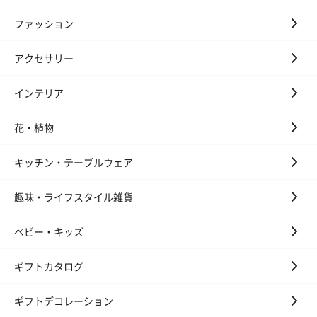
ファッション
花束ハンドタオル（ピ
花束ハンドタオル（ブ
花束ハンドタ
ンク）（1,760円）
ルー）（1,760円）
ワイト）（1,7
アクセサリー
インテリア
キャンドル・お香
花・植物
キャンドル・お香を同梱してお届けいたします。
キッチン・テーブルウェア
趣味・ライフスタイル雑貨
ベビー・キッズ
ギフトカタログ
フラッグカプセル：イ
フラッグカプセル：イ
ショートイン
ンセンススティック
ンセンススティック
（GRAPE AND
ギフトデコレーション
（END）（880円）
（St.OSMANTHUS）
（880円）
（880円）