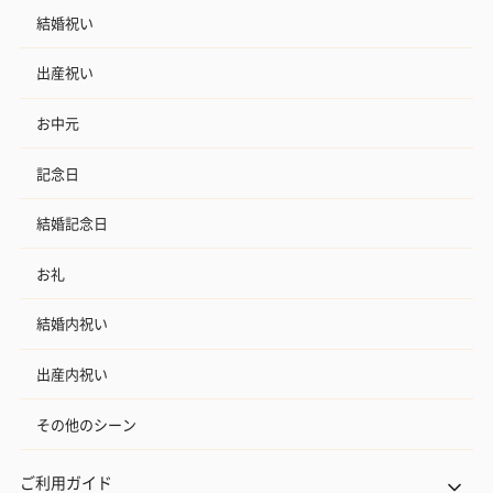
結婚祝い
出産祝い
お中元
還暦今治ハンドタオル
ゴルフボール（1,760
ゴルフボール（
（1,298円）
円）
ト）レッド（1,
記念日
結婚記念日
お礼
結婚内祝い
出産内祝い
その他のシーン
ご利用ガイド