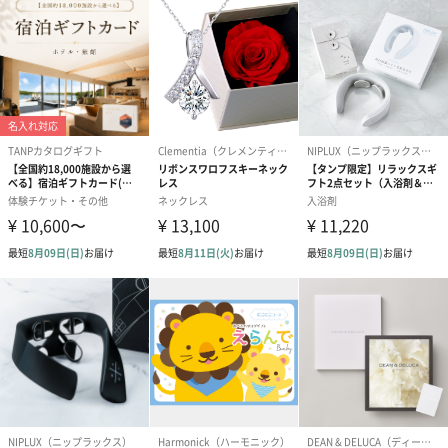
のし
結婚祝い（御結婚御
出産祝い（御出産御
結婚内祝い（
祝）（110円）
祝）（110円）
（110円）
結婚祝いちょい足しギフト
結婚祝いギフトへの＋αにおすすめです。新生活を彩るギフトオプ
ションをご用意いたしました。
商品と同梱してお届けいたします。