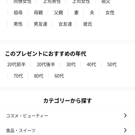
同僚女性
上司男性
上司女性
祖父
祖母
母親
父親
妻
夫
女性
男性
男友達
女友達
彼氏
かき氷入浴剤4点セット
かき氷入浴剤4点セット
バスフラワー
（ブルー）（748円）
（イエロー）（748円）
【Thank you】
円）
このプレゼントにおすすめの年代
20代前半
20代後半
30代
40代
50代
ハンドタオル・ハンカチ
70代
80代
60代
ハンドタオル・ハンカチを同梱してお届けいたします。ギフトへ
の＋αにおすすめです。
カテゴリーから探す
コスメ・ビューティー
食品・スイーツ