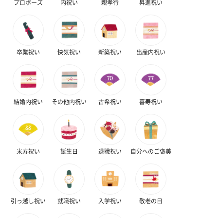
プロポーズ
内祝い
親孝行
昇進祝い
スイーツ
スイーツを同梱してお届けいたします。ギフトへの＋αにおすすめ
です。
卒業祝い
快気祝い
新築祝い
出産内祝い
結婚内祝い
その他内祝い
古希祝い
喜寿祝い
ゼリーバウム カット
麦わらパンダバウム
3層デザート 
（レモン＆紅茶）（432
（バナナ味）（540円）
ェ〜国産フル
米寿祝い
誕生日
退職祝い
自分へのご褒美
円）
り〜 3号（86
スキンケアグッズ
引っ越し祝い
就職祝い
入学祝い
敬老の日
スキンケアグッズを同梱してお届けします。