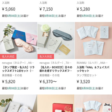
の花。別府の山で採れた青粘土でのみ反応する、温泉の結晶で
す。湯の花は自然にできるものではなくとても繊細で、夏場で40
日以上、冬場では60日～70日の時間をかけて、職人が大切に育て
上げ、作られます。
採取した湯の花から不純物を取り除くために、別府の温泉水を混
ぜ、約1ヶ月置いておきます。ゆっくりゆっくり時間をかけなが
ら、琥珀色の湯の花エキスを精製・抽出します。
精製された湯の花エキスは、このままだと強酸性で肌への刺激が
強いため、有効成分であるセスキ炭酸ナトリウムやホウ酸などを
混ぜ、一昼夜熟成させます。そうすることで強酸性から弱アルカ
リ性に変化し、生後3ヶ月以上の赤ちゃんでも入れるほど柔らかな
湯質の入浴剤ができ上がります。
このように「HAA for bath」は、原料である天然の湯の花を作り
はじめてから、入浴剤になるまでの約3ヶ月かけて、職人の手仕事