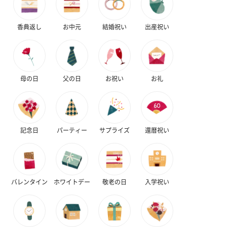
香典返し
お中元
結婚祝い
出産祝い
スタイ（ブルー）
ソックス（ピンク）
ソックス（ブ
（2,310円）
（1,650円）
（1,650円）
母の日
父の日
お祝い
お礼
結婚祝いちょい足しギフト
結婚祝いギフトへの＋αにおすすめです。新生活を彩るギフトオプ
記念日
パーティー
サプライズ
還暦祝い
ションをご用意いたしました。
商品と同梱してお届けいたします。
バレンタイン
ホワイトデー
敬老の日
入学祝い