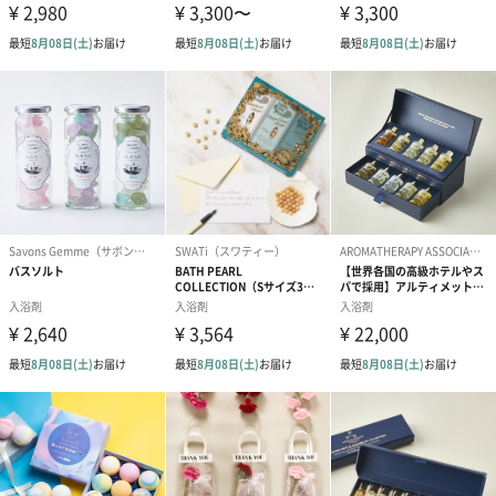
■04.湯船に15分間つかる
40度のお湯に15分間、ゆっくり身体を温める。そうすることで、
深部体温が約0.5度上がり、良い睡眠に繋がる。
大切な方への贈り物に
温泉がお好きな方、本物志向の方、こころと身体をいたわるギフ
トを探している方におすすめ。男性女性問わずお喜びいただいて
います。
実際にいただいたお客様の声を一部ご紹介します。
『先輩の出産祝いに「HAA for bath 日々」を贈りました。自分自
身でも使用してみて、温泉気分を味わえたのでお勧めしていま
す。』
『母や知人へのギフトとして「HAA for bath 日々」を普段からリ