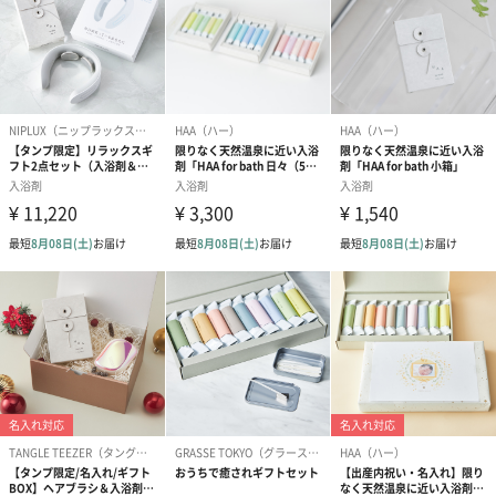
きて冷えを感じる方や、デスクワークが続いて慢性的な肩こりや
#同僚男性
#男子大学生
#女子大学生
#弟
#兄
#妹
腰痛、疲労に悩む方、お肌の悩みがある方の日常的な使用におす
すめです。
#20代前半
#20代後半
#30代
#40代
#50代
#60代
冷え性、荒れ性、神経痛、リウマチ、しもやけ、ひび、あかぎ
#70代
#80代
#90代
れ、うちみ、くじき、肩のこり、腰痛、痔、あせも、しっしん、
疲労回復、産前産後の冷え症、にきび
江戸時代から続く、湯の花づくり
完成までに約3ヶ月
「HAA for bath」は原料と製法に大きな特長があり、原料がつく
られるところから入浴剤ができ上がるまで、約3ヶ月かかります。
原料としているのは、別府温泉で350年ほど前から作られている湯