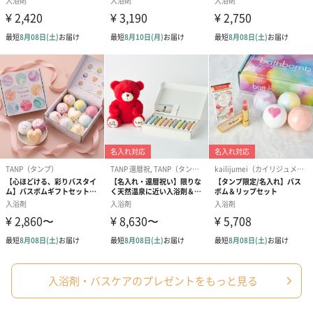
配送用のダンボールを装飾いたします。お相手のご住所に直接お
送りする際に人気のオプションです。お相手に直接手渡しする場
合は、紙袋との併用もおすすめです。
ダンボール装飾（ひま
ダンボール装飾（チュ
ダンボール装
わり）（720円）
ーリップ）（720円）
イトピンク×
ト）（580円）
紙袋
入浴剤・バスケアのプレゼントをもっと見る
お渡し用の紙袋です。
商品に合わせたサイズをお届けします。