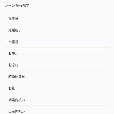
（ブルー）（748円）
（イエロー）（748円）
【Thank you】
シーンから探す
円）
誕生日
結婚祝い
ハンドタオル・ハンカチ
ハンドタオル・ハンカチを同梱してお届けいたします。ギフトへ
出産祝い
の＋αにおすすめです。
お中元
記念日
結婚記念日
お礼
花束ハンドタオル（ピ
花束ハンドタオル（ブ
花束ハンドタ
結婚内祝い
ンク）（1,760円）
ルー）（1,760円）
ワイト）（1,7
出産内祝い