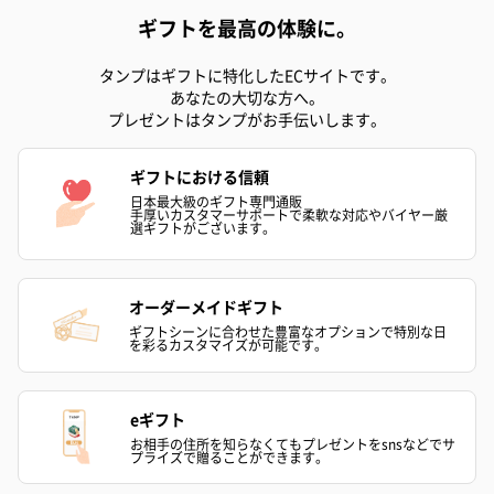
短冊のし
ギフトを最高の体験に。
商品の形質上、短冊型の熨斗紙で対応させていただいておりま
す。
タンプはギフトに特化したECサイトです。
セット商品をご購入時に短冊のしオプションを選択された場合、
あなたの大切な方へ。
いずれかの商品1つに短冊のしを付けてお届けします。
プレゼントはタンプがお手伝いします。
ギフトにおける信頼
日本最大級のギフト専門通販
手厚いカスタマーサポートで柔軟な対応やバイヤー厳
選ギフトがございます。
オーダーメイドギフト
結婚祝い（結婚御祝）
出産祝い（御出産祝）
金銀結び切り(
ギフトシーンに合わせた豊富なオプションで特別な日
（110円）
（110円）
い用)（寿）（1
を彩るカスタマイズが可能です。
eギフト
ひとつで完成！おまとめギフトセット
お相手の住所を知らなくてもプレゼントをsnsなどでサ
プライズで贈ることができます。
バイヤーがシーン・テーマ・デザインを厳選し、2〜4点の雑貨を
センス良くコーディネート。