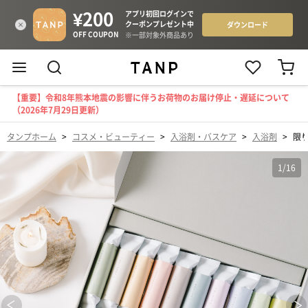
【重要】令和8年熊本地震の影響に伴うお荷物のお届け停止・遅延について
（2026年7月29日更新）
タンプホーム
>
コスメ・ビューティー
>
入浴剤・バスケア
>
入浴剤
>
限り
1
/
16