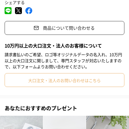
香りに敏感な方にも
シェアする
#母の日
#父の日
#お祝い
#お礼
#記念日
香料はあえて使用せず、どなたでも使いやすいように素材そのま
#パーティー
#サプライズ
#還暦祝い
#バレンタイン
まの無香料にしました。妊娠中の方など、香りに敏感な時期を過
ごされている方にもおすすめです。
商品について問い合わせる
#ホワイトデー
#敬老の日
#入学祝い
#就職祝い
#引っ越し祝い
#自分へのご褒美
#退職祝い
#誕生日
10万円以上の大口注文・法人のお客様について
赤ちゃんからご高齢の方まで、家族みんなで楽しめます
#取引先男性
#息子
#娘
#姪
#甥
#女の子の赤ちゃん
請求書払いのご希望、ロゴ等オリジナルデータの名入れ、10万円
以上の大口注文に関しまして、専門スタッフが対応いたしますの
生後3ヶ月以上の赤ちゃんからご高齢の方まで使用できるので、出
#男の子の赤ちゃん
#部下男性
#部下女性
#義父
#義母
で、以下フォームよりお問い合わせください。
産祝いにもおすすめです。ポカポカと温かさが持続するので、冷
#姉
#取引先女性
#親戚男性
#親戚女性
#女の子
えなどの不調を抱えているママへも贈ってあげたいギフトです。
大口注文・法人のお問い合わせはこちら
#小学生低学年の女の子
#小学生高学年の女の子
#男子中学生
#女子中学生
#男子高校生
#女子高校生
#祖父
#彼氏
「HAA for bath」の効能
あなたにおすすめのプレゼント
#女友達
#男友達
#男性
#女性
#夫
#妻
#父親
「HAA for bath」は医薬部外品の入浴剤です。有効成分の働き
で、以下の諸症状に対する効能が認められています。寒くなって
#母親
#祖母
#彼女
#上司女性
#上司男性
#同僚女性