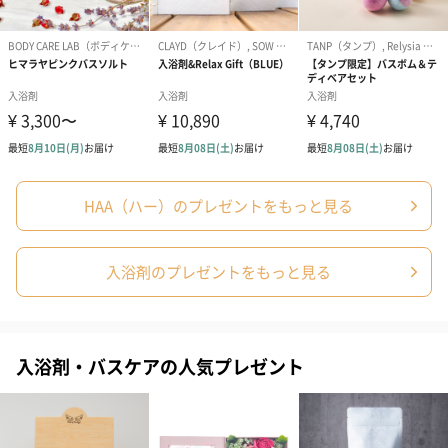
パッケージ内
パンフレット
同梱物
パッケージ外
縦19cm×横28.4cm×高さ3.6cm
装サイズ
全体重量
620g
成分
セスキ炭酸Na※、ホウ酸※、酸化チタン、別府温泉精
製湯の花エキス、酒石酸、加水分解カゼイン液、ポリ
アクリル酸Na、ポリアクリル酸、ベントナイト、ステ
アリン酸PEG、BG
HAA（ハー）のプレゼントをもっと見る
※は「有効成分」、無表示は「その他の成分」
製造国
日本
入浴剤のプレゼントをもっと見る
内容量
1箱（60g×10袋入り）
ご注意
※パッケージが異なる場合がございます。
入浴剤・バスケアの人気プレゼント
使用上の注意
・浴湯200Lに対し約30gから60gを入れ、よくかき混
ぜて入浴してください。
・風呂釜を傷めるイオウは含んでいません。
・天然の大理石を使用した浴そうは、表面の光沢を失
ったり、変色を起こしたりすることがありますのでお