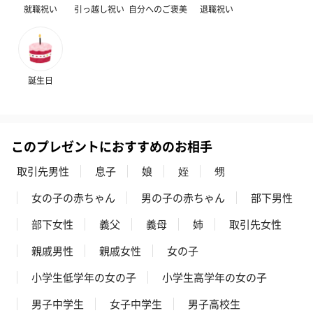
就職祝い
引っ越し祝い
自分へのご褒美
退職祝い
ブライダルロリポップ
ブライダルロリポップ
夫婦箸と箸置
ドレス（いちご味)
タキシード（コーラ味)
（2,420円）
（1,122円）
（1,122円）
誕生日
生花
生花のブーケを同梱します。
※9-15時にご注文いただく場合、最短のお届け可能日が通常より
このプレゼントにおすすめのお相手
も1日遅くなります。
取引先男性
息子
娘
姪
甥
女の子の赤ちゃん
男の子の赤ちゃん
部下男性
部下女性
義父
義母
姉
取引先女性
親戚男性
親戚女性
女の子
小学生低学年の女の子
小学生高学年の女の子
シーズンブーケ（ひま
ブーケ（ホワイトグリ
ブーケ（ピン
男子中学生
女子中学生
男子高校生
わり）（1,880円）
ーン）（1,650円）
（1,650円）