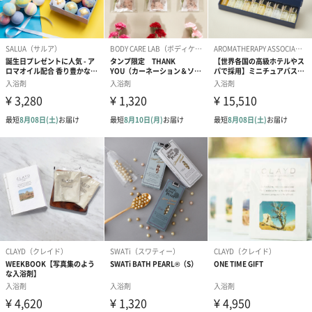
ピート購入しています。ことばに包まれた入浴剤という体験型の
仕掛けが気に入っています。』
『手先の冷えに悩んでいましたが、「HAA for bath」を使用して
いるとあまり冷えを感じないように思います。２か月に一度、リ
ピート購入しています。』
多数メディアでご紹介いただいています
クラウドファンディングサイト「Makuake」にて、入浴剤歴代購
入金額１位を達成！また、TV「王様のブランチ」、雑誌
「Numero TOKYO」や「SPRiNG」の編集長おすすめの入浴剤とし
て紹介されました。他にも「anan」や「kiitos.」「25ans」など
多数メディアにも掲載されています。
「HAA（ハー）」