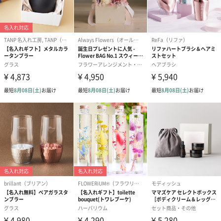
写真付きメッセージカ
写真付きメッセージカ
【誕生日】Hap
ード（680円）
ード（Thank you）ピ
Birthday ホ
ンク（680円）
刷なし）（11
ラッピング
ギフトラッピングを施してお届けします。