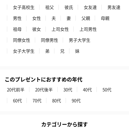
女子高校生
祖父
彼氏
女友達
男友達
男性
女性
夫
妻
父親
母親
ドライフラワー・プリザーブドフラワー
祖母
彼女
上司女性
上司男性
自然のお花で作ったドライフラワー・プリザーブドフラワーを同
梱します。
同僚女性
同僚男性
男子大学生
一部花材が写真と異なる場合がございます。予めご了承くださ
い。パッケージに入れてお届けします。
女子大学生
弟
兄
妹
このプレゼントにおすすめの年代
20代前半
20代後半
30代
40代
50代
60代
70代
80代
90代
プリザーブドフラワー
プリザーブドフラワー
アミュレット 
ブーケ（ピンク）
ブーケ（ブルー）
ク）（1,500円
（2,580円）
（2,580円）
カテゴリーから探す