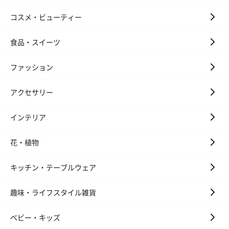
コスメ・ビューティー
ぬいぐるみ
愛らしいぬいぐるみを同梱してお届けします。
食品・スイーツ
誕生日・記念日・出産祝いなどのシーンにおすすめです。
ファッション
アクセサリー
インテリア
花・植物
フラワーテディベア
テディベア（バニラ）
テディベア（
（2,390円）
（1,760円）
ル）（1,760円
キッチン・テーブルウェア
趣味・ライフスタイル雑貨
紅茶・コーヒー・スイーツ
ベビー・キッズ
紅茶・コーヒー・スイーツを同梱してお届けいたします。ギフト