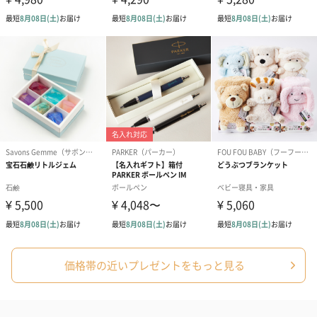
コットン巾着 【誕生
コットン巾着 【誕生
コットン巾着 
日】（グレー）L（600
日】（スモーキーピン
とう】 L（60
円）
ク）L（600円）
包装紙
包装紙または風呂敷でラッピングを施してお届けいたします。
ゴールド（リッチリボ
ピンク（リッチリボ
ライトブルー
ン）（680円）
ン）（680円）
ザ）（680円）
価格帯の近いプレゼントをもっと見る