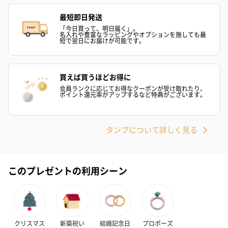
迷う手間なく、開けた瞬間喜ばれる洗練された贈り物が、これひ
とつで完成します。クリスマス、誕生日、お礼などのシーンへ。
最短即日発送
「今日買って、明日届く」。
名入れや豊富なラッピングやオプションを施しても最
短で翌日にお届けが可能です。
買えば買うほどお得に
会員ランクに応じてお得なクーポンが受け取れたり、
ポイント還元率がアップするなど特典がございます。
「ありがとう」を贈る、ミモ
感謝を伝える、タオルベアと
ザのプチギフト（1,680円）
バスソルトセット（1,111円）
タンプについて詳しく見る
出産祝いちょい足しギフト
このプレゼントの利用シーン
出産祝いギフトへの＋αにおすすめです。お母様にもお子様にも嬉
しいギフトオプションをご用意いたしました。
商品と同梱してお届けいたします。
クリスマス
新築祝い
結婚記念日
プロポーズ