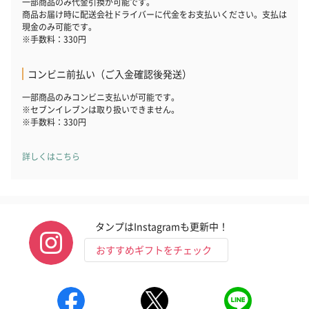
一部商品のみ代金引換が可能です。
商品お届け時に配送会社ドライバーに代金をお支払いください。支払は
現金のみ可能です。
※手数料：330円
コンビニ前払い（ご入金確認後発送）
一部商品のみコンビニ支払いが可能です。
※セブンイレブンは取り扱いできません。
ゼリーバウム カット
麦わらパンダバウム
3層デザート 
※手数料：330円
（レモン＆紅茶）（432
（バナナ味）（540円）
ェ〜国産フル
円）
り〜 3号（86
詳しくはこちら
スキンケアグッズ
スキンケアグッズを同梱してお届けします。
タンプはInstagramも更新中！
おすすめギフトをチェック