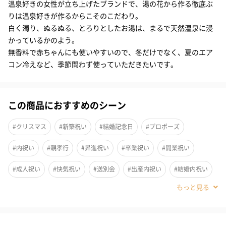
温泉好きの女性が立ち上げたブランドで、湯の花から作る徹底ぶ
府湯の花」由来の成分と、アルカリ性の温泉成分によるもの。こ
りは温泉好きが作るからこそのこだわり。
の対極の成分を絶妙なバランスで掛け合わせることで、天然ミネ
白く濁り、ぬるぬる、とろりとしたお湯は、まるで天然温泉に浸
ラルを含みつつ、肌ざわりがやさしくなめらかな湯質を実現しま
かっているかのよう。
した。
無香料で赤ちゃんにも使いやすいので、冬だけでなく、夏のエア
コン冷えなど、季節問わず使っていただきたいです。
実際にお試しいただいた方からは、とろりとしたお湯が特徴的
で、心も身体も満たされた、というお声をいただきました。風呂
釜や浴そうを傷めてしまうイオウを含まず、日常的にご使用いた
この商品におすすめのシーン
だけます。
#クリスマス
#新築祝い
#結婚記念日
#プロポーズ
また、「HAA for bath」には、天然由来の微量ミネラルが豊富に
含まれています。このミネラル成分が皮膚の表面にやさしく覆
#内祝い
#親孝行
#昇進祝い
#卒業祝い
#開業祝い
い、カラダの熱の放散を防ぐ為、入浴後の保温効果も続きます。
#成人祝い
#快気祝い
#送別会
#出産内祝い
#結婚内祝い
やさしい湯ざわりの「HAA for bath」でリラックスした時間をお
過ごしください。
#その他内祝い
#法人
#お歳暮
#古希祝い
#喜寿祝い
#米寿祝い
#香典返し
#お中元
#結婚祝い
#出産祝い