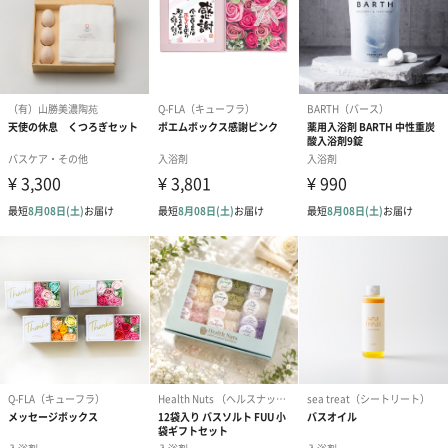
避けください。
・木製の浴そうの場合、にごり成分が付着して取りに
くくなる場合がありますので、使用をお避けくださ
い。
・ろ過機能を持つ24時間風呂につきましては、にごり
成分がろ過装置に付着し、ろ過機能を低下させるおそ
れがありますので、ご使用はお避けください。
・残り湯は洗濯に使えますが、柔軟仕上げ剤との併用
やおろしたての衣類の洗濯にはお使いにならないでく
ださい。又、つけおきはせず、すすぎは清水をお使い
ください。
賞味期限／消
120日
費期限
購入者最低保
40日
証残存賞味期
限
商品オプション情報
お届けボックスオプション