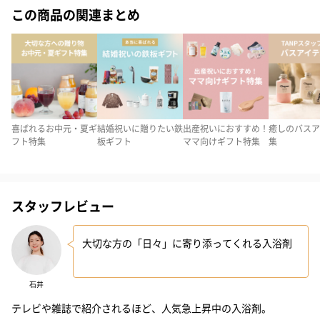
この商品の関連まとめ
約10回分の「HAA for bath」がセットになった”ことばに包まれた
入浴剤”。箱ごとでも、個包装でも配りやすい、ギフトにおすすめ
の製品です。
小分けにされた入浴剤の包み紙の裏には、さまざまな方の日々が
日記のような短い文章で綴られています。今日はどんな人の日常
喜ばれるお中元・夏ギ
結婚祝いに贈りたい鉄
出産祝いにおすすめ！
癒しのバスア
に出会えるんだろうというちょっとした偶然も楽しみつつ、誰か
フト特集
板ギフト
ママ向けギフト特集
集
の日常に思いを馳せて、自分だけのひと時をゆっくりお過ごしく
ださい。
※パッケージが異なる場合がございます。
スタッフレビュー
大切な方の「日々」に寄り添ってくれる入浴剤
自宅のお風呂が、まるで天然温泉に
石井
「HAA for bath」をお風呂に入れると、白く濁り、とろりとした
テレビや雑誌で紹介されるほど、人気急上昇中の入浴剤。
お湯になります。これは、希少な青粘土を原料に育てられた「別