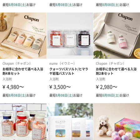
はじまりは、鉄輪（かんなわ）温泉の湯治（とうじ）文化
大分県にある別府八湯のひとつ、鉄輪温泉。ここは、古くから湯
治文化が根づく場所。HAA（ハー）は、この鉄輪温泉から生まれ
た日本古来の養生法「湯治（とうじ）」をコンセプトにしたライ
フスタイルブランドです。
日本各地の素材や伝統を大切にした製品やサービスづくりを心が
けています。呼吸が浅くなりがちな現代社会で、「日常に、深呼
吸を届ける」をミッションに、は～っと深呼吸のある暮らしをお
届けしていきます。
商品詳細情報
パッケージ外
直方体化粧箱
装