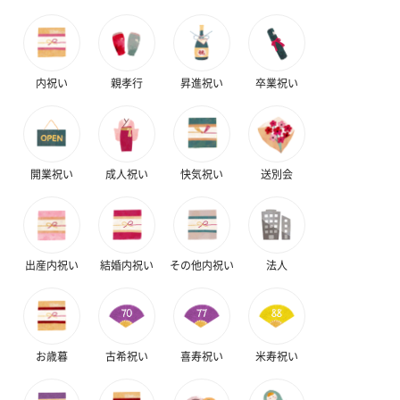
内祝い
親孝行
昇進祝い
卒業祝い
絵本&うさぎ（ピンク）
ノンカフェインフルー
葉酸入りデカ
（2,702円）
ツティー（562円）
ヒー（875円）
開業祝い
成人祝い
快気祝い
送別会
ベビーグッズ
出産祝いギフトへの＋αにおすすめです。新生児〜1歳ごろまでの
出産内祝い
結婚内祝い
その他内祝い
法人
赤ちゃん向けのアイテムをご用意しました。
商品と同梱してお届けいたします。
お歳暮
古希祝い
喜寿祝い
米寿祝い