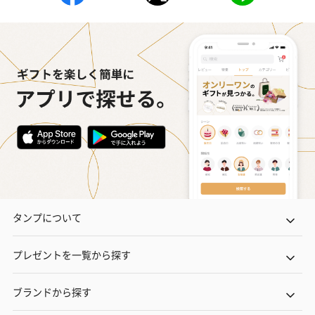
ハンドクリーム3本セッ
シャワージェル＆ハン
シャワージェ
ト【ありがとう】
ドクリーム（ピンクグ
ドクリーム（
（1,100円）
レープフルーツ）
ッシュローズ）（
（2,145円）
円）
リラックスグッズ
リラックスグッズを同梱してお届けします。
タンプについて
プレゼントを一覧から探す
ブランドから探す
かき氷入浴剤4点セット
かき氷入浴剤4点セット
バスフラワー