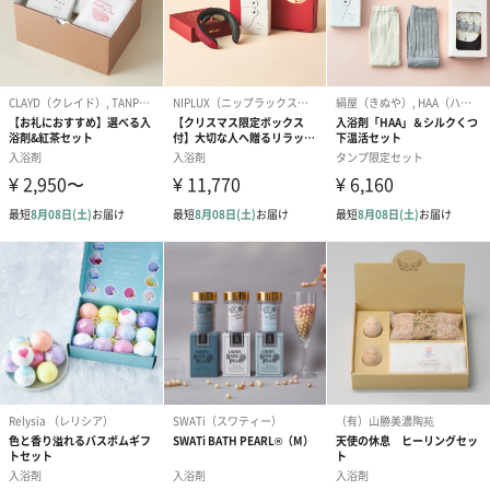
と研究の結晶により作られる、とても希少な入浴剤です。
入浴の心得
～より効果的な入浴を楽しむために～
■01.かけ湯をする
かけ湯をして、お湯に身体を慣らす。急に湯船につかると、交感
神経が優位になって熟睡の妨げに。
■02.湯船につかって、「は～」と一呼吸
40度のお湯に5分を目安に、軽くつかる。深呼吸して、心身ともに
リラックス。
■03.髪や身体を洗う
1日頑張った自分のカラダをいたわるように、やさしい泡で洗う。