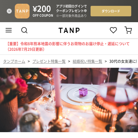
【重要】令和8年熊本地震の影響に伴うお荷物のお届け停止・遅延について
（2026年7月29日更新）
タンプホーム
>
プレゼント特集一覧
>
結婚祝い特集一覧
>
30代の女友達に