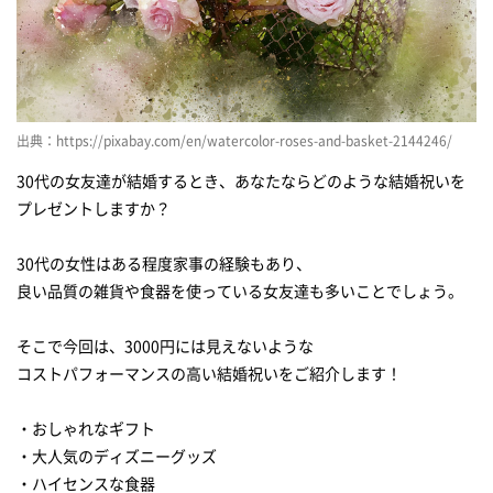
スパイス、ハーブの保存に優れた容器
エコフレンドリーなマルチクリーナー
30代の女友達に贈る結婚祝い！3000円前後の大人気「ハーバリウ
ム」
12色の中から選べるハーバリウム
出典：https://pixabay.com/en/watercolor-roses-and-basket-2144246/
インテリアとしても活用できるハーバリウム♪
30代の女友達が結婚するとき、あなたならどのような結婚祝いを
プレゼントしますか？
30代の女友達に贈る！3000円前後の「食べ物」のプレゼント
本当にとろけると話題のチーズケーキ
30代の女性はある程度家事の経験もあり、
良い品質の雑貨や食器を使っている女友達も多いことでしょう。
インスタ映えするおしゃれなパスタ
1日の始まりと終わりに飲みたいお茶
そこで今回は、3000円には見えないような
箸が止まらない究極のおかず！
コストパフォーマンスの高い結婚祝いをご紹介します！
30代の女友達に贈る！3000円前後の「雑貨」のプレゼント
・おしゃれなギフト
お名前を刻印できるリップの日本限定版
・大人気のディズニーグッズ
髪をさらさらにしてくれるヘアブラシ
・ハイセンスな食器