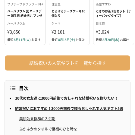
プリザーブドフラワーIPFA タンプ店
住吉屋
茶屋すずわ
ハーバリウム 夏 バースデ
とろけるチーズケーキ10
ときのお茶 2缶セット［テ
ー 誕生日 結婚祝い プレゼ
個入り
ィーバッグタイプ］
ント ギフト 女性 プリザー
ハーバリウム
ケーキ
日本茶
ブドフラワー
¥3,650
¥2,101
¥3,024
最短
8月11日(火)
お届け
最短
8月15日(土)
お届け
最短
8月20日(木)
お届け
結婚祝いの人気ギフトを一覧から探す
目次
30代の女友達に3000円前後でおしゃれな結婚祝いを贈りたい！
結婚祝いにおすすめ！3000円前後で贈るおしゃれで人気ギフト5選
美肌効果抜群の入浴剤
ふかふかのタオルで至福のひと時を