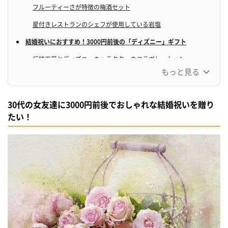
フルーティーさが特徴の梅酒セット
星付きレストランのシェフが使用している岩塩
結婚祝いにおすすめ！3000円前後の「ディズニー」ギフト
伝統工芸とディズニーキャラクターのコラボレーション
もっと見る
幸せいっぱいミッキーとミニーのペアセット
スプーン&フォーク10本セット
30代の女友達に3000円前後でおしゃれな結婚祝いを贈り
使い勝手の良いケーキプレート
たい！
ディズニー×スタイリッシュのペアタンブラー
30代の女友達に贈る！3000円前後の結婚祝い「食器」
木のぬくもりを感じる夫婦箸
上質な冷酒ペアカップ
いっぱい入っていて嬉しいティースプーン5本セット
結婚祝いにおすすめ！3000円前後の人気ギフト「キッチン用品」