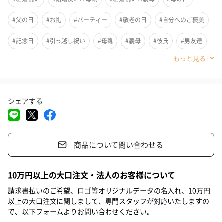
た。
#父の日
#お礼
#パーティー
#敬老の日
#自分へのご褒美
#記念日
#引っ越し祝い
#母親
#義母
#彼氏
#男友達
夫婦でお揃いの和を感じるデザイン
#男性
#女友達
#女性
#夫
#妻
#父親
#義父
#30代
#40代
日本をイメージする朱色と円のフォルムで和の心を感じさせるデ
ザインです。箸置きは丸型になっており、夫婦で入れ子状で収納
シェアする
時にバラバラになることもありません。繊細な杉の香りと木材の
ぬくもりのある割り箸で食べるお茶漬けやお蕎麦は本当に粋なも
のです。
商品について問い合わせる
10万円以上の大口注文・法人のお客様について
日本の森を守る夫婦箸
請求書払いのご希望、ロゴ等オリジナルデータの名入れ、10万円
以上の大口注文に関しまして、専門スタッフが対応いたしますの
外材の進出・代替資源の影響で、国内の多くの間伐材が山に放置
で、以下フォームよりお問い合わせください。
されています。熊弥商店では割り箸に端材だけでなく、杉全体を