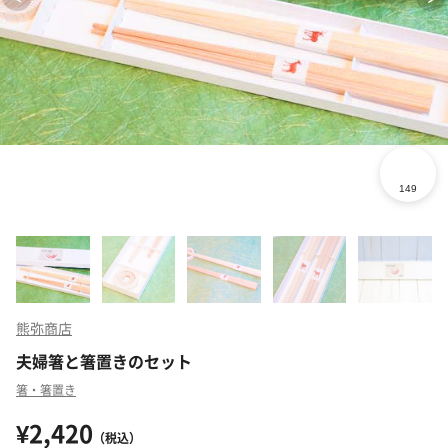
熊弥商店
夫婦箸と箸置きのセット
箸・箸置き
¥2,420
（税込）