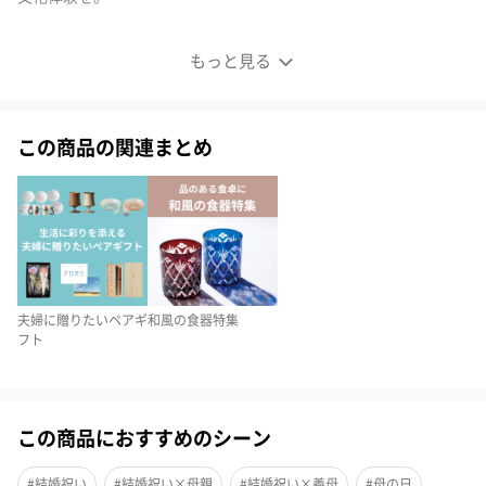
国産の吉野杉を使用
もっと見る
この商品の関連まとめ
夫婦に贈りたいペアギ
和風の食器特集
フト
吉野杉は、主に奈良県の吉野林業地帯が産地の杉のこと。現在
この商品におすすめのシーン
は、秋田杉、木曽桧とならび日本三大美林の1つとしても有名で、
耐久性や強さ、美しいツヤは、古くから人々に愛されてきまし
#結婚祝い
#結婚祝い×母親
#結婚祝い×義母
#母の日