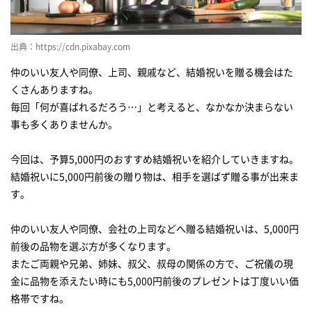
FLOWERiUM（フラワリウム）トワレ
【花由】花瓶いらずの花束 そのままブーケ グランデ
出典：https://cdn.pixabay.com
【花由】 プリザーブドフラワー フラワーケーキ
仲のいい友人や同僚、上司、親戚など、結婚祝いを贈る機会はた
プリザーブドフラワー ガラスアレンジ
くさんありますね。
毎回「何が喜ばれるだろう…」と考えると、なかなか決まらない
結婚祝いに渡したい絶品『グルメギフト』
事も多くありませんか。
忙しいあなたに贈るスープスムージー
ピエール・エルメ・パリ定番マカロン詰め合わせ
今回は、予算5,000円のおすすめ結婚祝いを紹介していきますね。
結婚祝いに5,000円前後の贈り物は、相手を選ばず贈る事が出来ま
記念日に最高級チーズケーキを
す。
5,000円前後は『カタログギフト』も人気！
仲のいい友人や同僚、会社の上司などへ贈る結婚祝いは、5,000円
総合版カタログBLUE
前後の品物を選ぶ方が多くなります。
【DEAN & DELUCA】ギフトカタログ
またご両親や兄弟、姉妹、叔父、叔母の関係の方で、ご祝儀の現
結婚生活でも実用性が高くて喜ばれる『キッチン家電』
金に品物を添えたい時にも5,000円前後のプレゼントは丁度いい価
格帯ですね。
手軽に厚焼きホットサンドがつくれる