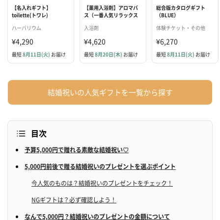
【名入れギフト】
【薬用入浴剤】アロマバ
総合版カタログギフト
toilette(トワレ)
ス（一番人気リラックス
（BLUE）
セット）
ハーバリウム
入浴剤
体験チケット・その他
¥4,290
¥4,620
¥6,270
最短
8月11日(火)
お届け
最短
8月20日(木)
お届け
最短
8月11日(火)
お届け
結婚祝いの人気ギフトを一覧から探す
目次
予算5,000円で贈れる素敵な結婚祝い♡
5,000円前後で贈る結婚祝いのプレゼントを選ぶポイント
今人気のものは？結婚祝いのプレゼントをチェック！
NGギフトは？必ず確認しよう！
なんで5,000円？結婚祝いのプレゼントの金額について