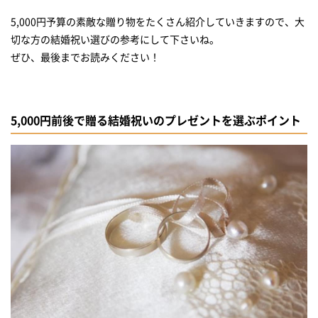
本格スムージーをご自宅で！
5,000円予算の素敵な贈り物をたくさん紹介していきますので、大
予算5,000円で新婚夫婦も上手くいく嬉しい『日用家電』
切な方の結婚祝い選びの参考にして下さいね。
ぜひ、最後までお読みください！
衛生的で便利なオートディスペンサー
ファッションを愉しむようにインテリアを選ぶ
毎日の空間を清潔に。
5,000円前後で贈る結婚祝いのプレゼントを選ぶポイント
毎日の『日用品』こそ5,000円で贈れる豪華なギフトで
SOMALI ギフトB・水回り3点セット
オーガニック仕様のアロマバスグッズ
木から産まれたフェイスタオル
予算5,000円で贈る素敵な結婚祝い：まとめ