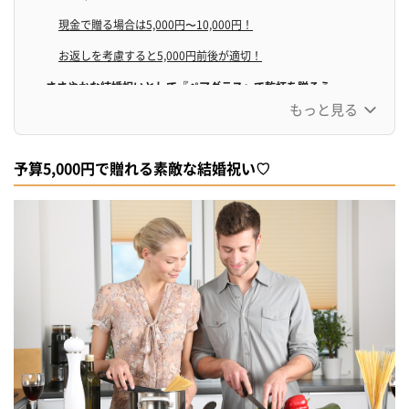
現金で贈る場合は5,000円〜10,000円！
お返しを考慮すると5,000円前後が適切！
ささやかな結婚祝いとして『ペアグラス』で乾杯を贈ろう
もっと見る
飲み頃温度をずっと保ってくれるペアカップ
思い出になるペアグラス
予算5,000円で贈れる素敵な結婚祝い♡
夫婦の関係に橋が架かりますように『お箸』を贈ろう
日本が誇る天然の吉野杉 30膳のお箸
夫婦の記念に
これからの結婚生活を美しく保存する『フォトフレーム』
枯れない花と思い出を込めて
大切な思い出を飾るオリジナルフォトフレーム
美しいガラス製フォトフレーム
定番でも驚くほどの美しい『花ギフト』