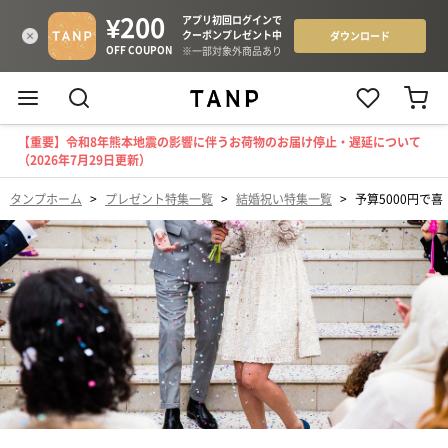
【重要】令和8年熊本地震の影響に伴うお荷物のお届け停止・遅延について
（2026年7月29日更新）
タンプホーム
>
プレゼント特集一覧
>
結婚祝い特集一覧
>
予算5000円で