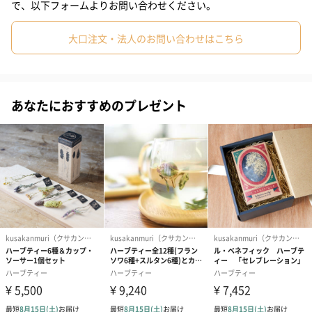
で、以下フォームよりお問い合わせください。
透き通ったガラスのカップで、お湯を注いでからハーブが花開い
大口注文・法人のお問い合わせはこちら
メディア紹介実績も◎
あなたにおすすめのプレゼント
おしゃれな見た目と素敵な香りが話題となり、数々のメディアで
紹介されています。
中でも2016年12月26日にVOGUE JAPANでの記事では、エディタ
ーが気になるコトやモノを紹介するコーナーで、ル・ベネフィッ
ク「スルタン ソリマン ハーブティー 6種入り」が紹介されまし
た。
自分への贈り物・大切な方へ♡