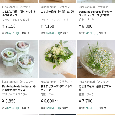
ッドソーサー
ソーサー 天然木（メープル）
セット
オプション
ラッピング：対応
メッセージカード：可能
熨斗：不可
紙袋：可能
送料につきま
・送料はご注文個数ごとにかかります。
して
(例)商品2点の場合は、送料も2個口になります。
・複数点ご注文いただいた場合、ご注文時の送料は1個
口のみ発生します。後日、2点目以降の送料をご請求さ
せていただくご連絡が届きます。
商品オプション情報
紙袋（こげ茶）