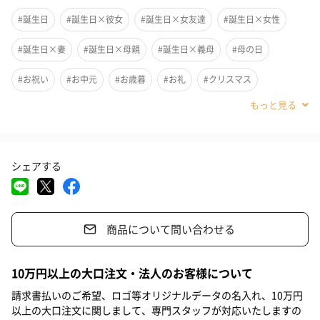
女の子の心を鷲づかみするオシャレ過ぎる「フランソワプルミエ6
#誕生日
#誕生日×彼女
#誕生日×女友達
#誕生日×女性
種」ハーブティーセット◎野生の植物を1本ずつ手でていねいに摘
み取って、そのままの形で乾燥させたハーブティーにしました。
#誕生日×妻
#誕生日×母親
#誕生日×義母
#母の日
人気なあまり売り切れ続出の商品です♡
#お祝い
#お中元
#お歳暮
#お礼
#クリスマス
#入学祝い
#就職祝い
#内祝い
#香典返し
#彼女
フランス産のハーブティー6種類を◎
#女友達
#女性
#妻
#母親
#義母
#男性
シェアする
フランス産のフランソワ プルミエ シリーズのハーブティー、レッ
ドクローバー、プリムローズ、エルダーフラワー、ヤーロウ、メ
ドウスイート、ローズマリーの6種を各1本ずつセットにしまし
た。
商品について問い合わせる
10万円以上の大口注文・法人のお客様について
透き通った“透明グラス”に入れて♡
請求書払いのご希望、ロゴ等オリジナルデータの名入れ、10万円
以上の大口注文に関しまして、専門スタッフが対応いたしますの