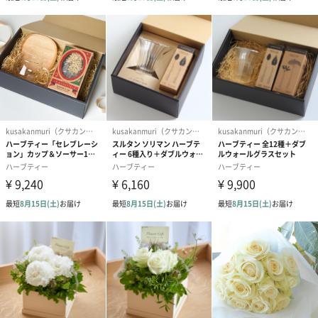
綺麗なリボンがかかった上品な箱に入れてお届けしています。
プレゼントとしてハーブティーを贈ってみてはいかがでしょう
か？
商品詳細情報
ボックスサイ
縦19.5cm、横19.5cm、高さ9.5cm
ズ
原産国
フランス
セット内容／
レッドクローバー
原材料
プリムローズ
エルダーフラワー
ヤーロウ
メドウスイート
ローズマリー 各1本ずつ
ハーブティー
素材：
用カップ＆ウ
カップ 耐熱ガラス（耐熱温度差 120℃）