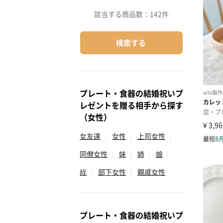
該当する商品数：
142件
検索する
プレート・食器の結婚祝いプ
レゼントを贈る相手から探す
（女性）
女友達
|
女性
|
上司女性
|
同僚女性
|
妹
|
姉
|
娘
|
姪
|
部下女性
|
親戚女性
プレート・食器の結婚祝いプ