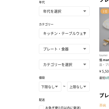
年代
カテゴリー
値段
~
プレ
配送
茶碗
お急ぎ便(1日以内に発送)