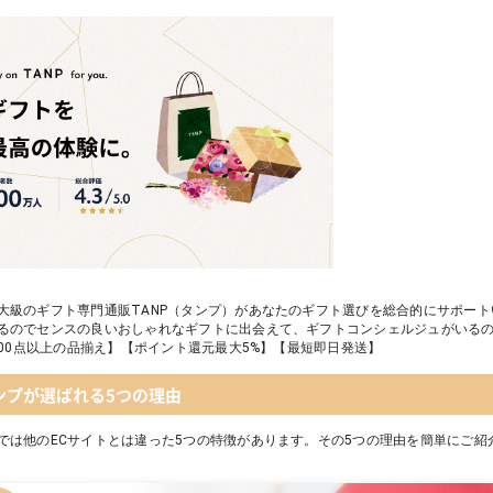
大級のギフト専門通販TANP（タンプ）があなたのギフト選びを総合的にサポー
るのでセンスの良いおしゃれなギフトに出会えて、ギフトコンシェルジュがいる
,000点以上の品揃え】【ポイント還元最大5%】【最短即日発送】
ンプが選ばれる5つの理由
では他のECサイトとは違った5つの特徴があります。その5つの理由を簡単にご紹