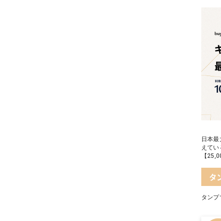
日本最
えてい
【25
タ
タンプ