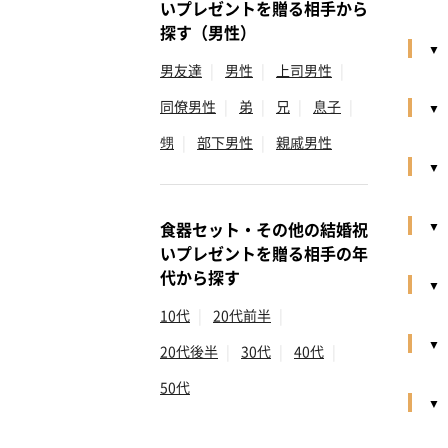
いプレゼントを贈る相手から
探す（男性）
男友達
|
男性
|
上司男性
|
同僚男性
|
弟
|
兄
|
息子
|
甥
|
部下男性
|
親戚男性
食器セット・その他の結婚祝
いプレゼントを贈る相手の年
代から探す
10代
|
20代前半
|
20代後半
|
30代
|
40代
|
50代