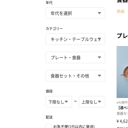
年代
茶碗
カテゴリー
プレ
値段
~
配送
お急ぎ便(1日以内に発送)