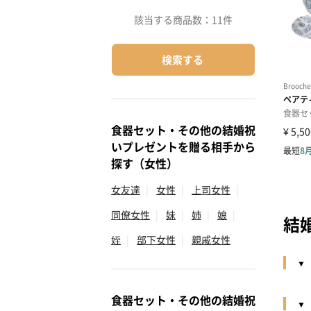
該当する商品数：
11件
検索する
食器セット・その他の結婚祝
いプレゼントを贈る相手から
探す（女性）
女友達
|
女性
|
上司女性
|
同僚女性
|
妹
|
姉
|
娘
|
結婚
姪
|
部下女性
|
親戚女性
食器セット・その他の結婚祝