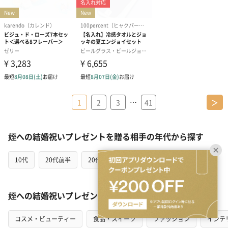
…
1
2
3
41
＞
姪への結婚祝いプレゼントを贈る相手の年代から探す
10代
20代前半
20代後半
30代
40代
50代
姪への結婚祝いプレゼントをカテゴリから探す
コスメ・ビューティー
食品・スイーツ
ファッション
インテ