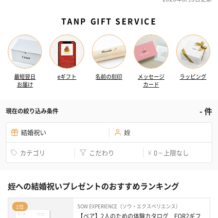
TANP GIFT SERVICE
最短翌日
eギフト
名前の刻印
メッセージ
ラッピング
お届け
カード
-
件
現在の絞り込み条件
結婚祝い
姪
カテゴリ
こだわり
0 ~ 上限なし
¥
姪への結婚祝いプレゼントのおすすめランキング
SOW EXPERIENCE（ソウ・エクスペリエンス）
1位
【ペア】2人のための体験カタログ　FOR2ギフ