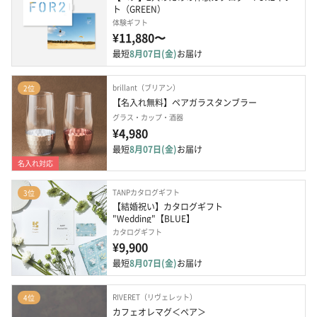
ト（GREEN）
体験ギフト
¥11,880〜
最短
8月07日(金)
お届け
brillant（ブリアン）
2位
【名入れ無料】ペアガラスタンブラー
グラス・カップ・酒器
¥4,980
最短
8月07日(金)
お届け
名入れ対応
TANPカタログギフト
3位
【結婚祝い】カタログギフト 
"Wedding"【BLUE】
カタログギフト
¥9,900
最短
8月07日(金)
お届け
RIVERET（リヴェレット）
4位
カフェオレマグ＜ペア＞