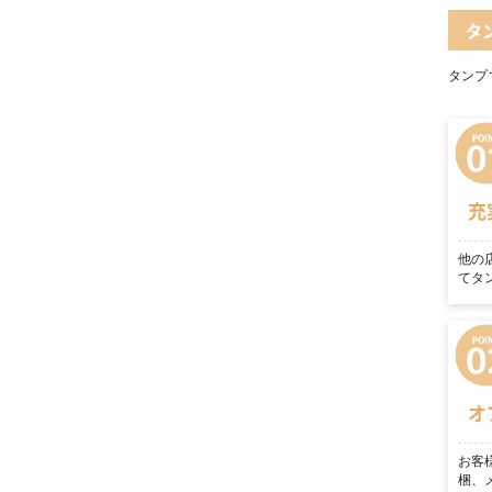
タ
タンプ
充
他の
てタ
オ
お客
梱、