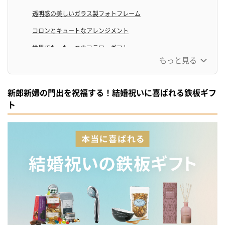
透明感の美しいガラス製フォトフレーム
コロンとキュートなアレンジメント
世界でたった一つのフラワーギフト
もっと見る
〜心地よい肌触りと香りの日用品編〜
感動のしあわせ新触感
新郎新婦の門出を祝福する！結婚祝いに喜ばれる鉄板ギフ
一度は使ってみたいフェイスタオル
ト
リュクスなとろける着心地
眠りここちにこだわるパジャマ
天然の植物の力を活かした心地よさ
一流ホテルも認めたブランド
美容液のようなハンドソープ
〜料理の時間が楽しくなるキッチンアイテム編〜
食卓を優しく彩る器