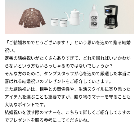
ぬくもり伝わるペアプレート＆マグセット
ペアプレート&カトラリーセット
おうちディズニーをダイナー気分で
愛され続ける定番のペアハイボール
「ご結婚おめでとうございます！」という思いを込めて贈る結婚
感動のトースター
祝い。
定番の結婚祝いがたくさんありすぎて、どれを贈ればいいかわか
休日のブランチに最適！
らないという方もいらっしゃるのではないでしょうか？
コーヒーと暮らす毎日を
そんな方のために、タンプスタッフが心を込めて厳選した本当に
料理の最後の仕上げに
喜ばれる結婚祝いのプレゼントをご紹介していきます。
また結婚祝いは、相手との関係性や、生活スタイルに寄り添った
便利な温・冷対応ブレンダー
アイテムを選ぶことも重要ですが、贈り物のマナーを守ることも
〜忙しい毎日をリセットして整えるセルフケアアイテム編〜
大切なポイントです。
結婚祝いを渡す際のマナーを、こちらで詳しくご紹介してますの
日々のバスタイムで美髪へ導く
でプレゼントを贈る参考にしてくださいね。
ネイルまでうるおすハンドクリーム
心地よい温熱とEMSでネックケア