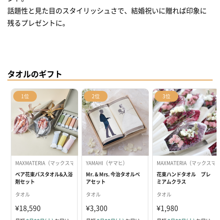
話題性と見た目のスタイリッシュさで、結婚祝いに贈れば印象に
残るプレゼントに。
タオルのギフト
1位
2位
3位
MAXMATERIA（マックスマテリア）, HAA（ハー）
YAMAHI（ヤマヒ）
MAXMATERIA（マックスマ
ペア花束バスタオル&入浴
Mr. & Mrs. 今治タオルペ
花束ハンドタオル プレ
剤セット
アセット
ミアムクラス
【SYMPHONY】
タオル
タオル
タオル
¥18,590
¥3,300
¥1,980