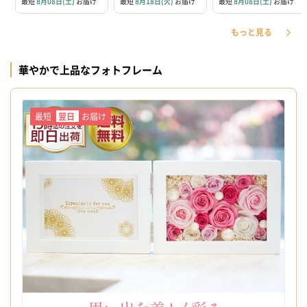
最短
8月08日(土)
お届け
最短
8月18日(火)
お届け
最短
8月08日(土)
お届け
もっと見る
華やかで上品なフォトフレーム
最短
翌日
お届け