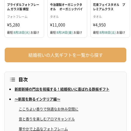
ブライダルフォトフレー
今治謹製オーガニックタ
花束フェイスタオル プ
ム ガラス製 横型
オル オーガニックパイ
レミアムクラス
ル バスタオル２枚・フ
【SYMPHONY】
フォトフレーム
タオル
タオル
ェイスタオル２枚
IOG3910
¥5,280
¥11,000
¥4,950
最短
8月18日(火)
お届け
最短
8月14日(金)
お届け
最短
8月08日(土)
お届け
結婚祝いの人気ギフトを一覧から探す
目次
新郎新婦の門出を祝福する！結婚祝いに喜ばれる鉄板ギフト
〜新居を飾るインテリア編〜
ここちよい香りで快適なお休み空間に
音と香りを楽しむアロマキャンドル
華やかで上品なフォトフレーム