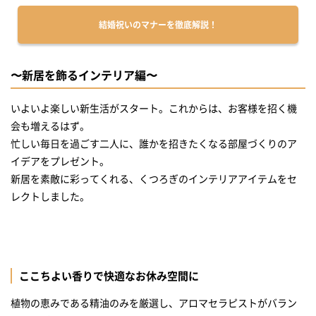
自然由来の優しいバスソルト
結婚祝いのマナーを徹底解説！
フレグランスのようなバスオイル
こころと身体があたたまる入浴剤
〜新居を飾るインテリア編〜
パールが浮かぶバスタイム
〜二人のくつろぎの時間に華を添えるグルメ編〜
いよいよ楽しい新生活がスタート。これからは、お客様を招く機
会も増えるはず。
世界で愛される王道スイーツ
忙しい毎日を過ごす二人に、誰かを招きたくなる部屋づくりのア
ピエール・エルメならではの焼菓子詰合わせ
イデアをプレゼント。
新居を素敵に彩ってくれる、くつろぎのインテリアアイテムをセ
心くすぐるキュートな焼き菓子
レクトしました。
お酒×風呂敷ラッピング
選べるお花とワインの華やかセット
世界に一つだけの名入れワイン
ここちよい香りで快適なお休み空間に
〜結婚祝いに迷ったらカタログギフト〜
タンプオリジナルのカタログギフト
植物の恵みである精油のみを厳選し、アロマセラピストがバラン