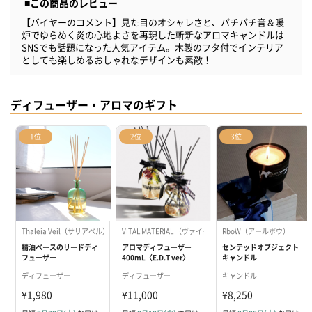
■この商品のレビュー
【バイヤーのコメント】見た目のオシャレさと、パチパチ音＆暖
炉でゆらめく炎の心地よさを再現した斬新なアロマキャンドルは
SNSでも話題になった人気アイテム。木製のフタ付でインテリア
としても楽しめるおしゃれなデザインも素敵！
ディフューザー・アロマのギフト
1位
2位
3位
Thaleia Veil（サリアベル）
VITAL MATERIAL （ヴァイタルマテリアル ）
RboW（アールボウ）
精油ベースのリードディ
アロマディフューザー
センテッドオブジェクト
フューザー
400mL〈E.D.T ver〉
キャンドル
ディフューザー
ディフューザー
キャンドル
¥1,980
¥11,000
¥8,250