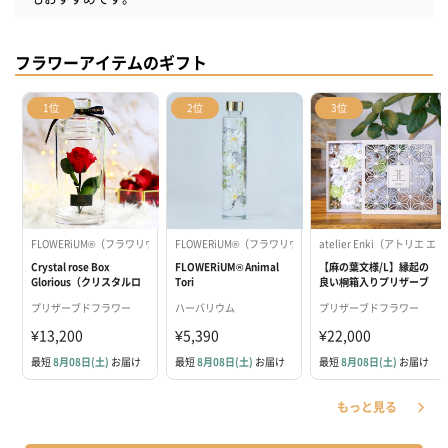
フラワーアイテムのギフト
1位
2位
3位
FLOWERiUM®（フラワリウム）
FLOWERiUM®（フラワリウム）
atelier Enki（アトリエ エ
Crystal rose Box
FLOWERiUM®︎ Animal
【麻の葉文様/L】縁起の
Glorious（クリスタルロ
Tori
良い桐箱入りプリザーブ
ーズボックス グロリア
ドフラワー
プリザーブドフラワー
ハーバリウム
プリザーブドフラワー
ス）
¥13,200
¥5,390
¥22,000
最短
8月08日(土)
お届け
最短
8月08日(土)
お届け
最短
8月08日(土)
お届け
もっと見る