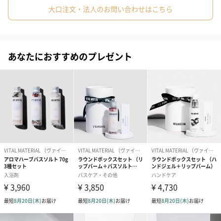
大口注文・法人のお問い合わせはこちら
E.D.T ver アン
ジューシーな柑桶に、カシスやラズベリーなどのレッドフルーツ
が可愛らしく漂い、ミドルノートのミュゲブーケへと誘います。
あなたにおすすめのプレゼント
ラストはセダーやムスクが静かに香る、フレッシュな香調です。
E.D.T ver ドゥ
ベルガモットやレモンのシトラスノートと絡み合うバニラの甘さ
が女性的で、ミドルノートのローズやジャスミンなどのフローラ
ルノートをゴージャスに彩ります。
ラストノートのベチバーやムスクが大人の女性を演出する、上品
でクラシカルな香りです。