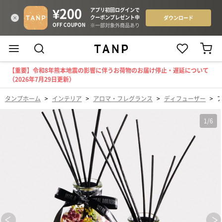
【重要】令和8年熊本地震の影響に伴うお荷物のお届け停止・遅延について
（2026年7月29日更新）
タンプホーム
>
インテリア
>
アロマ・フレグランス
>
ディフューザー
>
ア
1
/
6