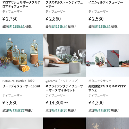
本体サイズ
縦31cm×横9cm×奥行9cm
本体重量
720g
外装サイズ
縦24.5cm×横20cm×奥行12.5cm
全体重量
960g
パッケージ内
・ディフューザーボトル
同梱物
・ディフューザーリキッド
・リードスティック ブラック
製造国（原産
日本
国）
注意事項
オイルなどの成分を含む商品は、航空危険物に含まれ
るため航空機に搭載することができません。
そのため離島などの航空便を使用する地域にお住まい
のかたへお届けの場合は、船便に変更するため1週間前
後お届けが遅くなる可能性がございます。
商品オプション情報