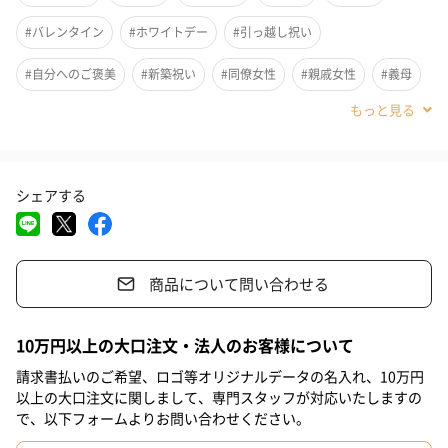
#バレンタイン
#ホワイトデー
#引っ越し祝い
#自分へのご褒美
#新築祝い
#同僚女性
#親戚女性
#義母
#部下女性
#姪
#娘
#姉
#妹
#女子大学生
#男子大学生
#彼女
#上司女性
#祖母
#母親
#妻
シェアする
#女性
#男性
#男友達
#女友達
#彼氏
#20代前半
オードトワレで展開されているアン・ドゥ2つの香りがリードディ
#20代後半
#30代
#40代
#50代
#60代
#70代
フューザーになりました。植物や果実のエッセンシャルオイルを
商品について問い合わせる
#80代
#90代
ふんだんに使用した、オリジナルブレンドのアロマオイル。
天然素材のドライハーブやドライフルーツを贅沢にボトルの中に
閉じこめ、植物本来の持つ素材の香りが五感を癒します。
10万円以上の大口注文・法人のお客様について
請求書払いのご希望、ロゴ等オリジナルデータの名入れ、10万円
以上の大口注文に関しまして、専門スタッフが対応いたしますの
で、以下フォームよりお問い合わせください。
2種類からお選びいただけます