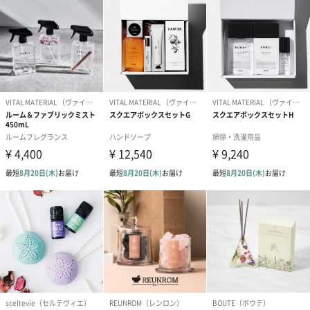
「VITAL MATERIAL （ヴァイタルマテリアル ）」
本来不可欠な自然から生まれた植物を五感で感じて欲しいという
思いから生まれ、肌にのせた瞬間から植物本来が持つ透明感やみ
ずみずしさが凝縮されたアイテムがあなたの心身を癒しの世界
へ。
自然界からの恵みを十分に享受し人間の内なる生命力を最大限に
高めるために、原料だけでなく製法にもこだわりました。ボディ
ケアから香りを楽しむホームケアアイテムまで、あなたのライフ
スタイルを魅力的に彩ります。
商品詳細情報
成分
水、エタノール（サトウキビ由来）、香料、溶剤
内容量
400ml