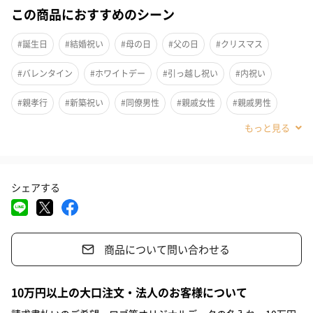
この商品におすすめのシーン
#誕生日
#結婚祝い
#母の日
#父の日
#クリスマス
#バレンタイン
#ホワイトデー
#引っ越し祝い
#内祝い
#親孝行
#新築祝い
#同僚男性
#親戚女性
#親戚男性
#義母
#義父
#部下女性
#部下男性
#甥
#姪
#娘
#息子
#姉
#妹
#兄
#弟
#彼女
#同僚女性
シェアする
#上司男性
#上司女性
#祖父
#祖母
#母親
#父親
#妻
#夫
#女性
#男性
#男友達
#女友達
#彼氏
商品について問い合わせる
#20代前半
#20代後半
#30代
#40代
#50代
#60代
#70代
#80代
#90代
寒い冬はホッと一息リラックスできる温かいホットコーヒーを、
10万円以上の大口注文・法人のお客様について
暑い夏の日には涼しくしてくれる冷たいアイスコーヒーを、季節