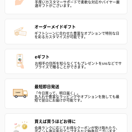
手厚いカスタマーサポートで柔軟な対応やバイヤー厳
選ギフトがございます。
スイーツ
スイーツを同梱してお届けいたします。ギフトへの＋αにおすすめ
です。
オーダーメイドギフト
ギフトシーンに合わせた豊富なオプションで特別な日
を彩るカスタマイズが可能です。
eギフト
お相手の住所を知らなくてもプレゼントをsnsなどでサ
プライズで贈ることができます。
ゼリーバウム カット
麦わらパンダバウム
3層デザート 
最短即日発送
（レモン＆紅茶）（432
（バナナ味）（540円）
ェ〜国産フル
円）
り〜 3号（86
「今日買って、明日届く」。
名入れや豊富なラッピングやオプションを施しても最
短で翌日にお届けが可能です。
スキンケアグッズ
買えば買うほどお得に
スキンケアグッズを同梱してお届けします。
会員ランクに応じてお得なクーポンが受け取れたり、
ポイント還元率がアップするなど特典がございます。