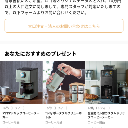
請求書払いのご希望、ロゴ等オリジナルデータの名入れ、10万円
を問わず、手軽においしいコーヒーが楽しめるコーヒーメーカー
以上の大口注文に関しまして、専門スタッフが対応いたしますの
です。
で、以下フォームよりお問い合わせください。
大口注文・法人のお問い合わせはこちら
ゆっくり回転しながら弧を描く様に注湯することでまるでハンド
ドリップで淹れたような深みのあるコーヒーをお楽しみいただけ
ます。
あなたにおすすめのプレゼント
1年を通して好みに合わせた飲み方で楽しめる
3つのドリップ穴は最適な注湯ができるようにレイアウト。
底面を傾斜にすることで、給湯ドリッパーの最後に残ったお湯ま
でスムーズに注湯されます。ホットコーヒーの時はアイスケース
をはずしてドリップすればOK！！
保温プレートで抽出したコーヒーの保温が可能です。