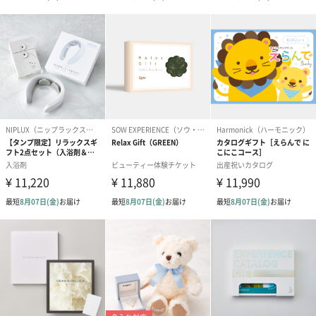
プリザーブドフラワー
プリザーブドフラワー
アミュレット 
ブーケ（ピンク）
ブーケ（ブルー）
ク）（1,500円
（2,580円）
（2,580円）
ぬいぐるみ
愛らしいぬいぐるみを同梱してお届けします。
誕生日・記念日・出産祝いなどのシーンにおすすめです。
フラワーテディベア
テディベア（バニラ）
テディベア（
（2,390円）
（1,760円）
ル）（1,760円