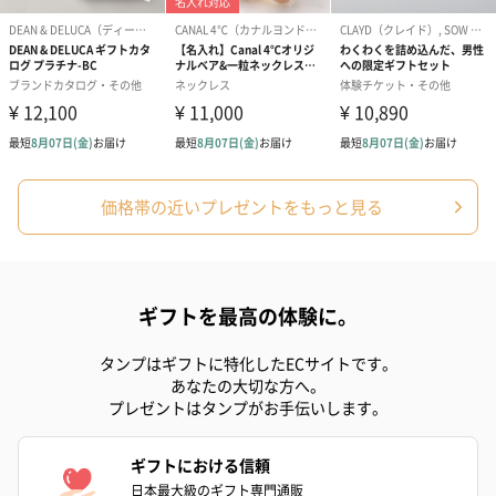
紅茶・コーヒー・スイーツ
紅茶・コーヒー・スイーツを同梱してお届けいたします。ギフト
への＋αにおすすめです。
価格帯の近いプレゼントをもっと見る
ギフトを最高の体験に。
アールグレイ（HAPPY
アールグレイティー
フルーツティー
タンプはギフトに特化したECサイトです。
BIRTHDAY TO YOU）
（660円）
円）
あなたの大切な方へ。
（660円）
プレゼントはタンプがお手伝いします。
ギフトにおける信頼
日本最大級のギフト専門通販