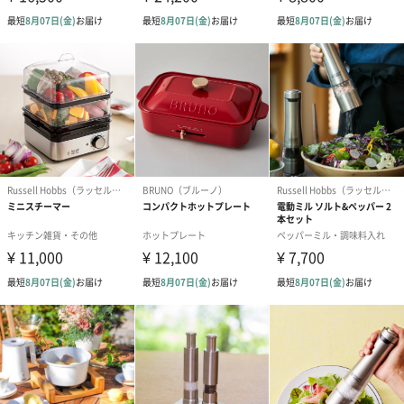
セット商品をご購入時に短冊のしオプションを選択された場合、
いずれかの商品1つに短冊のしを付けてお届けします。
結婚祝い（結婚御祝）
出産祝い（御出産祝）
金銀結び切り(
（110円）
（110円）
い用)（寿）（1
結婚祝いちょい足しギフト
結婚祝いギフトへの＋αにおすすめです。新生活を彩るギフトオプ
ションをご用意いたしました。
商品と同梱してお届けいたします。