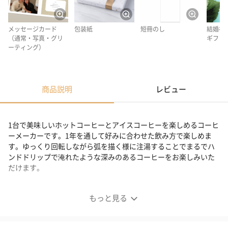
メッセージカード
包装紙
短冊のし
結婚祝
（通常・写真・グリ
ギフト
ーティング）
商品説明
レビュー
1台で美味しいホットコーヒーとアイスコーヒーを楽しめるコーヒ
ーメーカーです。1年を通して好みに合わせた飲み方で楽しめま
す。ゆっくり回転しながら弧を描く様に注湯することでまるでハ
ンドドリップで淹れたような深みのあるコーヒーをお楽しみいた
だけます。
HOT＆ICEハンドドリップコーヒーメーカー
もっと見る