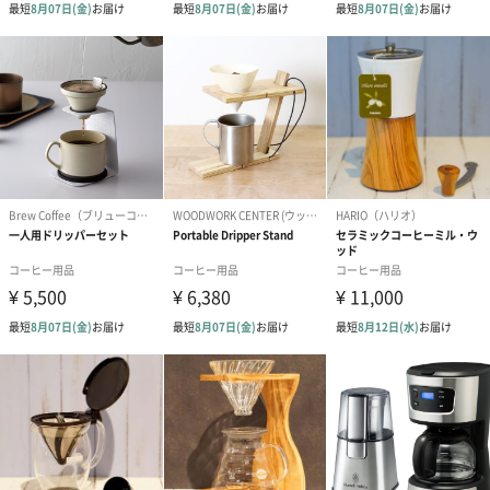
ガラスポットにアイスケース※をセットし、氷を入れます。
※アイスコーヒー抽出時に使用
3つのドリップ穴から、ハンドドリップのようにゆっくり回転しな
がら注湯！
ドリップしたてのコーヒーを急冷！
「Toffy（トフィー）」
Toffyが彩るとっておきの毎日！
朝食から午後のティータイムに、元気が欲しい時やリラックスし
たい時に、Toffyはいつだって私の味方。Toffyのキッチン家電はシ