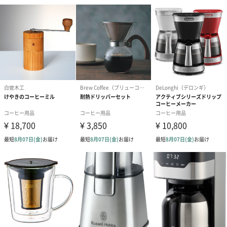
商品サイズ
長さ309mm×幅172mm×高さ238mm
商品重量
1600g
外装サイズ
長さ343mm×幅269mm×高さ213mm
外装パッケー
直方体化粧箱
ジ
パッケージ内
・ガラスポットふた
同梱物
・計量スプーン
・ペーパーフィルター（5枚）
・ユーザーズガイド（保証書含む）
全体重量
2200g
製造国
中国
電源
AC100V 50-60Hz
定格消費電力
800W
水タンク容量
650ml
電源コード長
約1.0m