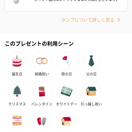
タンプについて詳しく見る
このプレゼントの利用シーン
ハンドクリーム3本セッ
シャワージェル＆ハン
シャワージェ
ト【ありがとう】
ドクリーム（ピンクグ
ドクリーム（
（1,100円）
レープフルーツ）
ッシュローズ）（
（2,145円）
円）
誕生日
結婚祝い
母の日
父の日
リラックスグッズ
リラックスグッズを同梱してお届けします。
クリスマス
バレンタイン
ホワイトデー
引っ越し祝い