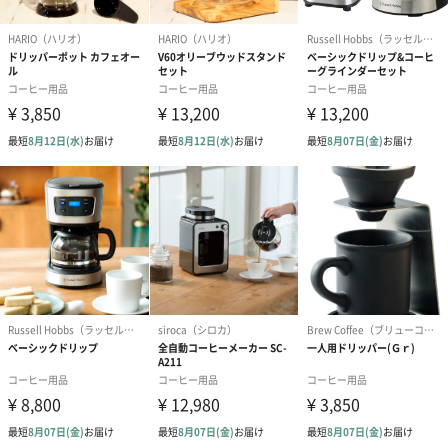
ンプルで使いやすく、見た目もステキ。どんな時もToffyが私の毎
日を、彩り豊かにしてくれる。ちょっぴりレトロで親しみのある
デザインが魅⼒。シンプルで扱いやすい、ダスティカラーが⼈気
のクラシックラインです。
コーヒー好きな方に
ホットコーヒーだけでなくアイスコーヒーも作れるため、日常的
にアイスコーヒーを飲む方におすすめです。1年中楽しめるアイテ
ムのため、コーヒー好きの方のギフトに最適です。
商品詳細情報
材質
本体：PP
水タンク：PP