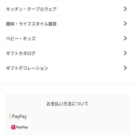
キッチン・テーブルウェア
お酒
趣味・ライフスタイル雑貨
お酒を同梱してお届けいたします。
※20歳未満の方への酒類の販売はいたしません。
ベビー・キッズ
ギフトカタログ
ギフトデコレーション
プレミアムビール イネ
実楽山田錦 特別純米
ジョニ－ウォ
お支払い方法について
ディット（712円）
酒（655円）
ブラック１２年（
円）
PayPay
おつまみ・その他