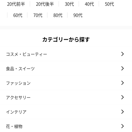
20代前半
20代後半
30代
40代
50代
花束ハンドタオル（ピ
花束ハンドタオル（ブ
花束ハンドタ
60代
70代
80代
90代
ンク）（1,760円）
ルー）（1,760円）
ワイト）（1,7
カテゴリーから探す
キャンドル・お香
コスメ・ビューティー
キャンドル・お香を同梱してお届けいたします。
食品・スイーツ
ファッション
アクセサリー
インテリア
フラッグカプセル：イ
フラッグカプセル：イ
ショートイン
ンセンススティック
ンセンススティック
（GRAPE AND
（END）（880円）
（St.OSMANTHUS）
（880円）
花・植物
（880円）