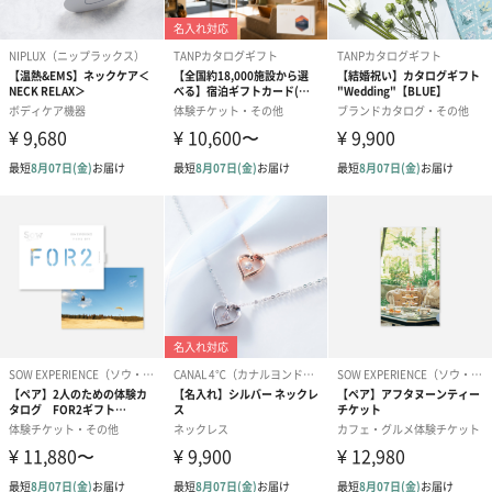
シーズンブーケ（ひま
ブーケ（ホワイトグリ
ブーケ（ピン
わり）（1,880円）
ーン）（1,650円）
（1,650円）
ドライフラワー・プリザーブドフラワー
自然のお花で作ったドライフラワー・プリザーブドフラワーを同
梱します。
一部花材が写真と異なる場合がございます。予めご了承くださ
い。パッケージに入れてお届けします。