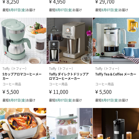
また、付属のアイスケースでドリップしたてのコーヒーを急冷す
ることで、香りを封じ込め、透明度の高いアイスコーヒーが手軽
にすぐ楽しめます。残ったアイスコーヒーはガラスポットに入れ
たまま冷蔵庫に入れることもできます。
5杯分（ホット）・4杯分（アイス）のコーヒーが淹れられます。
シンプルな操作ボタンで、カンタン操作！
ボタンは3つのみで、簡単に操作できます。
・DRIP
蒸らし機能付き（保温機能あり）
・ICE
蒸らし機能付き（保温機能なし）
・クリーニング
内部煮沸洗浄