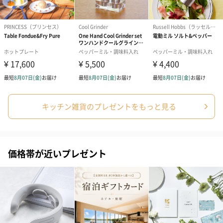
ブライダルロリポップ
ブライダルロリポップ
夫婦箸と箸置
ドレス（いちご味)
タキシード（コーラ味)
（2,420円）
（1,122円）
（1,122円）
キッチン雑貨のプレゼントをもっと見る
生花
生花のブーケを同梱します。
価格帯が近いプレゼント
※9-15時にご注文いただく場合、最短のお届け可能日が通常より
も1日遅くなります。