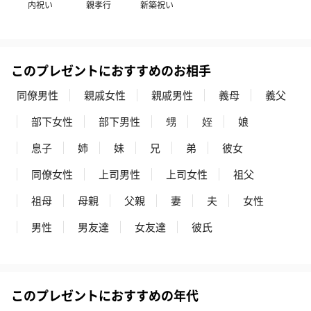
内祝い
親孝行
新築祝い
かき氷入浴剤4点セット
かき氷入浴剤4点セット
バスフラワー
このプレゼントにおすすめのお相手
（ブルー）（748円）
（イエロー）（748円）
【Thank you】
円）
同僚男性
親戚女性
親戚男性
義母
義父
部下女性
部下男性
甥
姪
娘
息子
姉
妹
兄
弟
彼女
ハンドタオル・ハンカチ
同僚女性
上司男性
上司女性
祖父
ハンドタオル・ハンカチを同梱してお届けいたします。ギフトへ
の＋αにおすすめです。
祖母
母親
父親
妻
夫
女性
男性
男友達
女友達
彼氏
このプレゼントにおすすめの年代