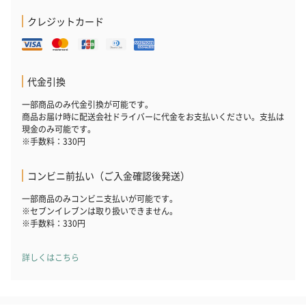
お酒にぴったりのおつまみ・サプリを同梱してお届けいたしま
クレジットカード
す。
代金引換
一部商品のみ代金引換が可能です。
商品お届け時に配送会社ドライバーに代金をお支払いください。支払は
現金のみ可能です。
※手数料：330円
いぶりがっことチーズ
ごろっとうまみ チーズ
しょっつるナッ
コンビニ前払い（ご入金確認後発送）
のオイル漬（981円）
のオイル漬（塩麹&レモ
円）
ン）（981円）
一部商品のみコンビニ支払いが可能です。
※セブンイレブンは取り扱いできません。
※手数料：330円
詳しくはこちら