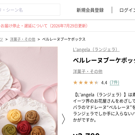
新規会員登録
ログイ
届け停止・遅延について（2026年7月29日更新）
>
>
ツ
洋菓子・その他
ベルレーヌブーケボックス
L'angela（ランジェラ）
ベルレーヌブーケボッ
洋菓子・その他
(7件)
4.4
【L'angela（ランジェラ）
イーツ界のお花屋さんをめざし
バラのマドレーヌ“ベルレーヌ”
ランジェラでしか手に入らない
かがですか。