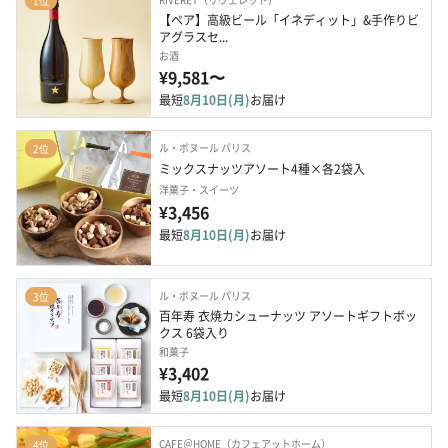
1位
【ペア】高級ビール「イネディット」&手作りビ
アグラスセ...
お酒
¥9,581〜
最短
8月10日(月)
お届け
ル・ボヌール パリス
2位
ミックスナッツアソート4種×各2袋入
洋菓子・スイーツ
¥3,456
最短
8月10日(月)
お届け
ル・ボヌール パリス
3位
百年寿 衣焼カシューナッツ アソートギフトボッ
クス 6袋入り
和菓子
¥3,402
最短
8月10日(月)
お届け
CAFE＠HOME（カフェアットホーム）
4位