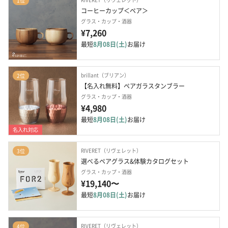
1位
コーヒーカップ＜ペア＞
グラス・カップ・酒器
¥7,260
最短
8月08日(土)
お届け
brillant（ブリアン）
2位
【名入れ無料】ペアガラスタンブラー
グラス・カップ・酒器
¥4,980
最短
8月08日(土)
お届け
名入れ対応
RIVERET（リヴェレット）
3位
選べるペアグラス&体験カタログセット
グラス・カップ・酒器
¥19,140〜
最短
8月08日(土)
お届け
RIVERET（リヴェレット）
4位