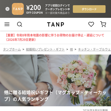
【重要】令和8年熊本地震の影響に伴うお荷物のお届け停止・遅延について
（2026年7月29日更新）
タンプホーム
>
結婚祝いプレゼント・ギフト
>
甥
>
キッチン・テーブルウェ
甥に贈る結婚祝いギフト（マグカップ・ティーカッ
プ）の人気ランキング
2026年8月8日
更新