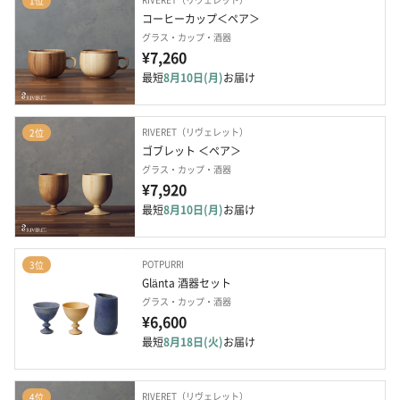
1位
コーヒーカップ＜ペア＞
グラス・カップ・酒器
¥7,260
最短
8月10日(月)
お届け
RIVERET（リヴェレット）
2位
ゴブレット ＜ペア＞
グラス・カップ・酒器
¥7,920
最短
8月10日(月)
お届け
POTPURRI
3位
Glänta 酒器セット
グラス・カップ・酒器
¥6,600
最短
8月18日(火)
お届け
RIVERET（リヴェレット）
4位