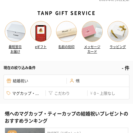
TANP GIFT SERVICE
最短翌日
eギフト
名前の刻印
メッセージ
ラッピング
お届け
カード
-
件
現在の絞り込み条件
結婚祝い
甥
マグカップ・...
こだわり
0 ~ 上限なし
¥
甥へのマグカップ・ティーカップの結婚祝いプレゼントの
おすすめランキング
RIVERET（リヴェレット）