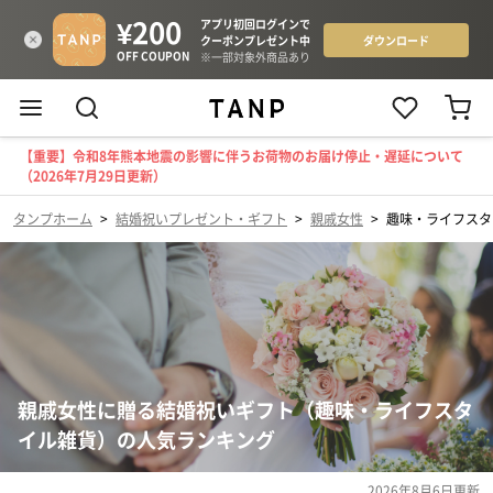
【重要】令和8年熊本地震の影響に伴うお荷物のお届け停止・遅延について
（2026年7月29日更新）
タンプホーム
>
結婚祝いプレゼント・ギフト
>
親戚女性
>
趣味・ライフスタ
親戚女性に贈る結婚祝いギフト（趣味・ライフスタ
イル雑貨）の人気ランキング
2026年8月6日
更新