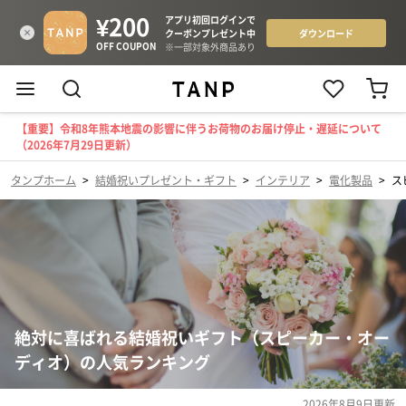
【重要】令和8年熊本地震の影響に伴うお荷物のお届け停止・遅延について
（2026年7月29日更新）
タンプホーム
>
結婚祝いプレゼント・ギフト
>
インテリア
>
電化製品
>
ス
絶対に喜ばれる結婚祝いギフト（スピーカー・オー
ディオ）の人気ランキング
2026年8月9日
更新