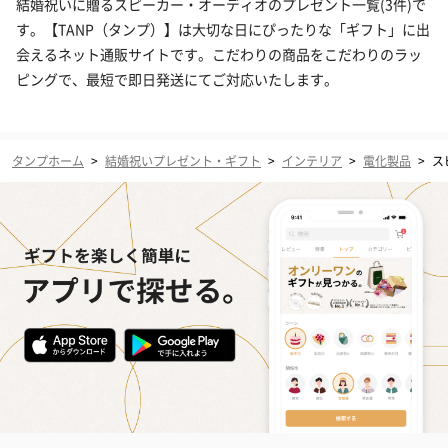
結婚祝いに贈るスピーカー・オーディオのプレゼント一覧(3件)で
す。【TANP（タンプ）】は大切な日にぴったりな「ギフト」に出
会えるネット通販サイトです。こだわりの商品をこだわりのラッ
ピングで、最短で即日発送にてご対応いたします。
タンプホーム
>
結婚祝いプレゼント・ギフト
>
インテリア
>
電化製品
>
ス