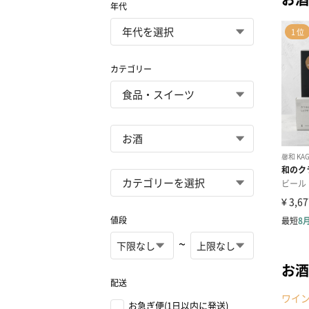
年代
カテゴリー
値段
~
お酒
配送
ワイ
お急ぎ便(1日以内に発送)