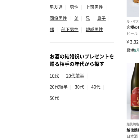
男友達
|
男性
|
上司男性
|
同僚男性
|
弟
|
兄
|
息子
|
甥
|
部下男性
|
親戚男性
お酒の結婚祝いプレゼントを
贈る相手の年代から探す
10代
|
20代前半
|
20代後半
|
30代
|
40代
|
50代