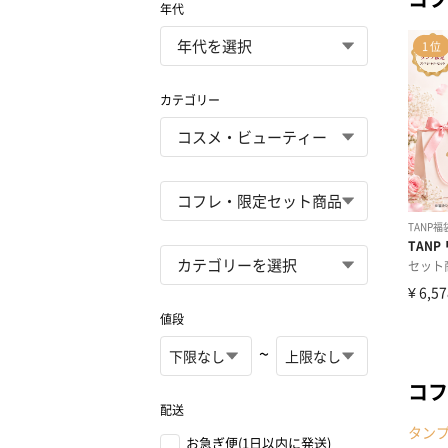
年代
カテゴリー
値段
~
コフ
配送
タン
お急ぎ便(1日以内に発送)