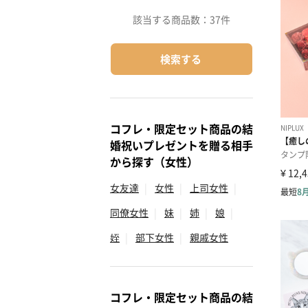
該当する商品数：
37件
検索する
コフレ・限定セット商品の結
婚祝いプレゼントを贈る相手
から探す（女性）
女友達
|
女性
|
上司女性
|
同僚女性
|
妹
|
姉
|
娘
|
姪
|
部下女性
|
親戚女性
コフレ・限定セット商品の結