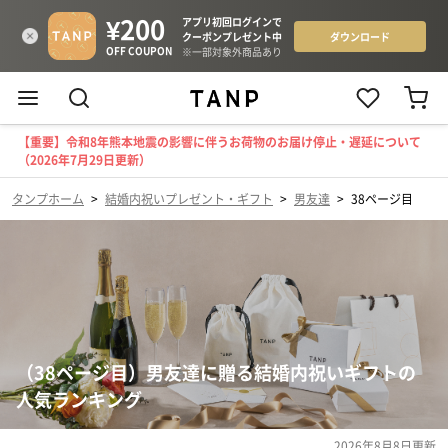
【重要】令和8年熊本地震の影響に伴うお荷物のお届け停止・遅延について
（2026年7月29日更新）
タンプホーム
>
結婚内祝いプレゼント・ギフト
>
男友達
>
38ページ目
（38ページ目）男友達に贈る結婚内祝いギフトの
人気ランキング
2026年8月8日
更新