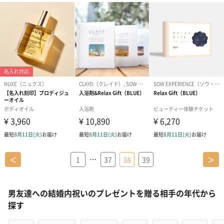
…
＜
1
37
38
39
＞
男友達への結婚内祝いのプレゼントを贈る相手の年代から
探す