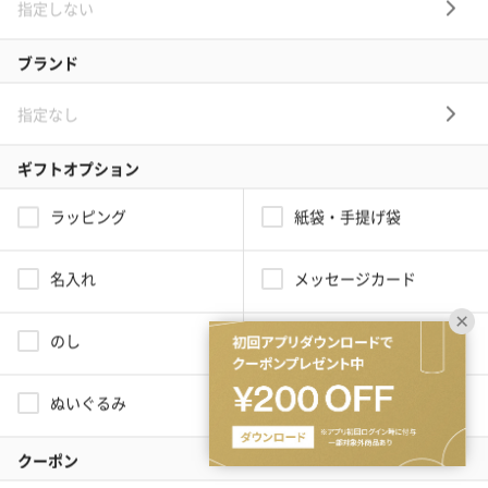
tanpではシーンに合わせた独自の絞り込み検索機能がついています。
最適なギフトが見つかるwebサイトならではのサービスで探しやすさ満
点！シーンだけでなく、年代や関係性からも絞り込めるので、その人に
合わせた最適なギフトを提案します。
（38ページ目）男友達に贈る結婚内祝いギフトの
人気ランキング(4137件)
結婚内祝いに男友達に贈るプレゼント一覧(4137件)です。
【TANP（タンプ）】は大切な日にぴったりな「ギフト」に出会え
るネット通販サイトです。こだわりの商品をこだわりのラッピン
グで、最短で即日発送にてご対応いたします。
タンプホーム
>
結婚内祝いプレゼント・ギフト
>
男友達
>
38ページ目