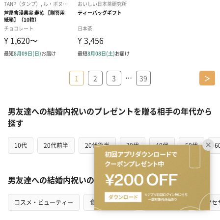
…
1
2
3
39
＞
男友達への結婚内祝いのプレゼントを贈る相手の年代から
探す
10代
20代前半
20代後半
30代
40代
50代
6
男友達への結婚内祝いのプレゼントをカテゴリから探す
コスメ・ビューティー
食品・スイーツ
ファッション
アクセ