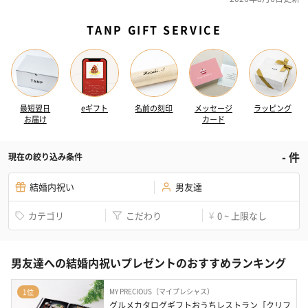
TANP GIFT SERVICE
最短翌日
eギフト
名前の刻印
メッセージ
ラッピング
お届け
カード
-
件
現在の絞り込み条件
結婚内祝い
男友達
カテゴリ
こだわり
0 ~ 上限なし
¥
男友達への結婚内祝いプレゼントのおすすめランキング
MY PRECIOUS（マイプレシャス）
1位
グルメカタログギフトおうちレストラン［クリフ