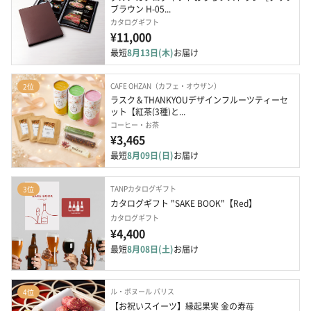
ブラウン H-05...
カタログギフト
¥11,000
最短
8月13日(木)
お届け
CAFE OHZAN（カフェ・オウザン）
2位
ラスク＆THANKYOUデザインフルーツティーセ
ット【紅茶(3種)と...
コーヒー・お茶
¥3,465
最短
8月09日(日)
お届け
TANPカタログギフト
3位
カタログギフト "SAKE BOOK"【Red】
カタログギフト
¥4,400
最短
8月08日(土)
お届け
ル・ボヌール パリス
4位
【お祝いスイーツ】縁起果実 金の寿苺