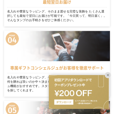
最短翌日お届け
名入れや豊富なラッピング、そのまま渡せる完璧な装飾を たくさん選
択しても最短で翌日にお届けが可能です。「今日買って、明日届く」。
そんなタンプのお手軽さをぜひご体感ください。
専属ギフトコンシェルジュがお客様を徹底サポート
名入れや豊富なラッピング、そのまま渡せる完璧な装飾を 大切な人に
何を贈れば良いのか中々決まらない… そんな方にはギフトコンシェルジ
ュ機能がおすすめです。スタッフがあなたのシーンにぴったりのギフト
を探してくれます。