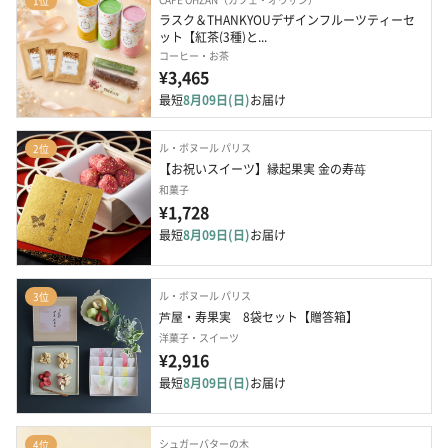
1位
ラスク＆THANKYOUデザインフルーツティーセ
ット【紅茶(3種)と...
コーヒー・お茶
¥3,465
最短
8月09日(日)
お届け
ル・ボヌール パリス
2位
【お祝いスイーツ】縁起果実 金の寿苺
和菓子
¥1,728
最短
8月09日(日)
お届け
ル・ボヌール パリス
3位
芦屋・寿果実　8袋セット【贈答箱】
洋菓子・スイーツ
¥2,916
最短
8月09日(日)
お届け
シュガーバターの木
4位