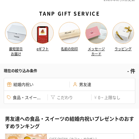
TANP GIFT SERVICE
最短翌日
eギフト
名前の刻印
メッセージ
ラッピング
お届け
カード
-
件
現在の絞り込み条件
結婚内祝い
男友達
食品・スイー...
こだわり
0 ~ 上限なし
¥
男友達への食品・スイーツの結婚内祝いプレゼントのおす
すめランキング
CAFE OHZAN（カフェ・オウザン）