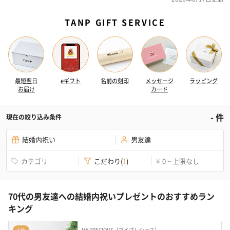
TANP GIFT SERVICE
最短翌日
eギフト
名前の刻印
メッセージ
ラッピング
お届け
カード
-
件
現在の絞り込み条件
結婚内祝い
男友達
カテゴリ
こだわり
(
1
)
0 ~ 上限なし
¥
70代の男友達への結婚内祝いプレゼントのおすすめラン
キング
MY PRECIOUS（マイプレシャス）