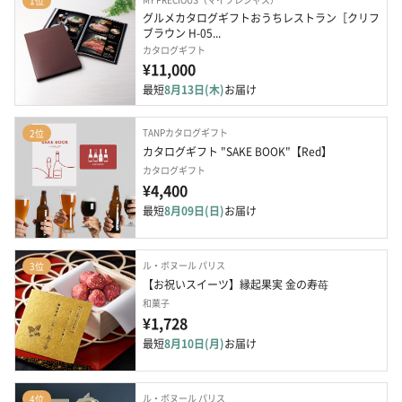
1位
グルメカタログギフトおうちレストラン［クリフ
ブラウン H-05...
カタログギフト
¥11,000
最短
8月13日(木)
お届け
TANPカタログギフト
2位
カタログギフト "SAKE BOOK"【Red】
カタログギフト
¥4,400
最短
8月09日(日)
お届け
ル・ボヌール パリス
3位
【お祝いスイーツ】縁起果実 金の寿苺
和菓子
¥1,728
最短
8月10日(月)
お届け
ル・ボヌール パリス
4位