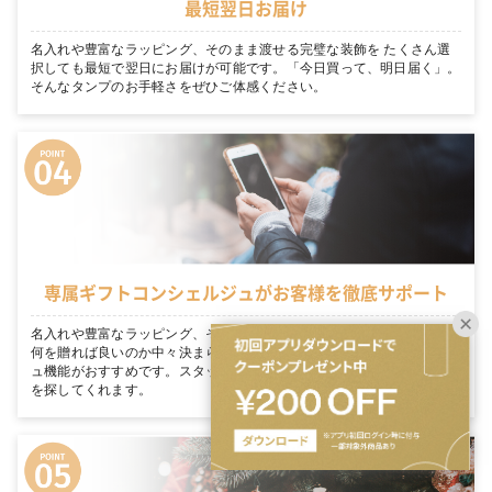
最短翌日お届け
名入れや豊富なラッピング、そのまま渡せる完璧な装飾を たくさん選
択しても最短で翌日にお届けが可能です。「今日買って、明日届く」。
そんなタンプのお手軽さをぜひご体感ください。
専属ギフトコンシェルジュがお客様を徹底サポート
名入れや豊富なラッピング、そのまま渡せる完璧な装飾を 大切な人に
何を贈れば良いのか中々決まらない… そんな方にはギフトコンシェルジ
ュ機能がおすすめです。スタッフがあなたのシーンにぴったりのギフト
を探してくれます。